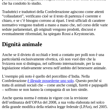
che ha condotto lo studio.
Traduttrici e traduttori della Confederazione agiscono come attenti
“collaudatori”, verificano cioè se il testo di partenza è coerente e
chiaro, e se c’è bisogno corrono ai ripari. I testi ufficiali di carattere
normativo vengono tradotti a mano a mano che, nel corso delle varie
sedute parlamentari, gli originali vengono prodotti, discussi e
eventualmente riformulati, ha spiegato Rossi a Keystone/ats.
Dignità animale
Anche se il divieto di occhiali e lenti a contatto per polli non è una
particolarità esclusivamente elvetica, ciò non vuol dire che la
Svizzera non si distingua, nel raffronto internazionale, per la sua
legislazione relativamente severa nell’ambito del benessere animale.
L’esempio più noto è quello del porcellino d’India. Nella
Confederazione
è illegale possederne uno solo
. Questo perché si
tratta di animali sociali che – come anche conigli, furetti e pappagalli
– soffrono se non hanno la compagnia di un loro simile.
Anche questa norma è entrata in vigore con la revisione
dell’ordinanza dell’OPAn del 2008, a sua volta elaborata nel solco
della grande modifica della relativa legge federale (LPAn), nel 2005.