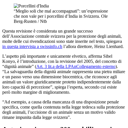
“Meglio soli che mal accompagnati”: un’espressione
che non vale per i porcellini d’India in Svizzera.
Ole
Berg-Rusten / Ntb
Questa revisione è considerata un grande successo
dell’Associazione centrale svizzera per la protezione degli animali,
molte delle cui rivendicazioni sono state inserite nel testo, spiegava
in questa intervista a swissinfo.ch
l’allora direttore, Heinz Lienhard.
L’aspetto più importante e unicamente elvetico, afferma Sibel
Konyo, è l’introduzione, con la revisione del 2005, del concetto di
“dignità animale” (
Art. 3 lit.a della LPAn
Collegamento esterno
).
“La salvaguardia della dignità animale rappresenta una pietra miliare
e un passo verso una dimensione biocentrica, che riconosce agli
animali un valore giuridicamente protetto indipendentemente dalla
loro capacità di percezione”, spiega l’esperta, secondo cui esiste
però molto margine di miglioramento.
“Ad esempio, a causa della mancanza di una disposizione penale
specifica, come quella contenuta nella legge tedesca sulla protezione
degli animali, l’uccisione di un animale senza un motivo valido
rimane impunita dalla legge svizzera”.