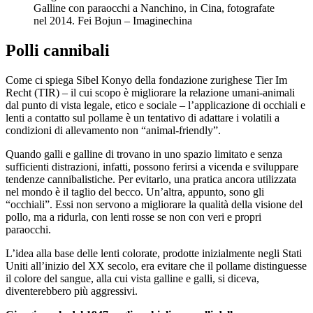
Galline con paraocchi a Nanchino, in Cina, fotografate
nel 2014.
Fei Bojun – Imaginechina
Polli cannibali
Come ci spiega Sibel Konyo della fondazione zurighese Tier Im
Recht (TIR) – il cui scopo è migliorare la relazione umani-animali
dal punto di vista legale, etico e sociale – l’applicazione di occhiali e
lenti a contatto sul pollame è un tentativo di adattare i volatili a
condizioni di allevamento non “animal-friendly”.
Quando galli e galline di trovano in uno spazio limitato e senza
sufficienti distrazioni, infatti, possono ferirsi a vicenda e sviluppare
tendenze cannibalistiche. Per evitarlo, una pratica ancora utilizzata
nel mondo è il taglio del becco. Un’altra, appunto, sono gli
“occhiali”. Essi non servono a migliorare la qualità della visione del
pollo, ma a ridurla, con lenti rosse se non con veri e propri
paraocchi.
L’idea alla base delle lenti colorate, prodotte inizialmente negli Stati
Uniti all’inizio del XX secolo, era evitare che il pollame distinguesse
il colore del sangue, alla cui vista galline e galli, si diceva,
diventerebbero più aggressivi.