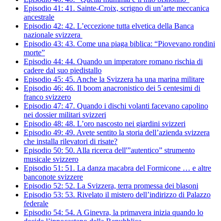
Episodio 41:
41.
Sainte-Croix, scrigno di un’arte meccanica
ancestrale
Episodio 42:
42.
L’eccezione tutta elvetica della Banca
nazionale svizzera
Episodio 43:
43.
Come una piaga biblica: “Piovevano rondini
morte”
Episodio 44:
44.
Quando un imperatore romano rischia di
cadere dal suo piedistallo
Episodio 45:
45.
Anche la Svizzera ha una marina militare
Episodio 46:
46.
Il boom anacronistico dei 5 centesimi di
franco svizzero
Episodio 47:
47.
Quando i dischi volanti facevano capolino
nei dossier militari svizzeri
Episodio 48:
48.
L’oro nascosto nei giardini svizzeri
Episodio 49:
49.
Avete sentito la storia dell’azienda svizzera
che installa rilevatori di risate?
Episodio 50:
50.
Alla ricerca dell'”autentico” strumento
musicale svizzero
Episodio 51:
51.
La danza macabra del Formicone … e altre
banconote svizzere
Episodio 52:
52.
La Svizzera, terra promessa dei blasoni
Episodio 53:
53.
Rivelato il mistero dell’indirizzo di Palazzo
federale
Episodio 54:
54.
A Ginevra, la primavera inizia quando lo