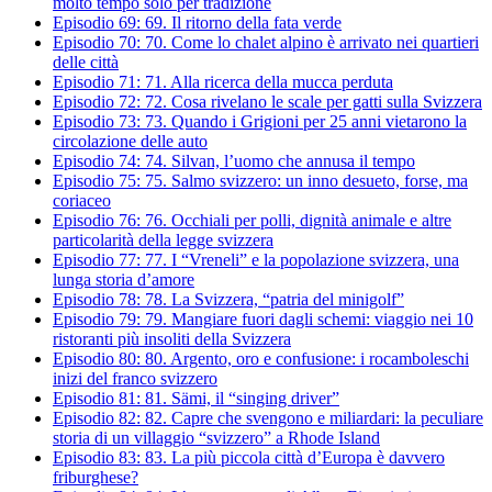
molto tempo solo per tradizione
Episodio 69:
69.
Il ritorno della fata verde
Episodio 70:
70.
Come lo chalet alpino è arrivato nei quartieri
delle città
Episodio 71:
71.
Alla ricerca della mucca perduta
Episodio 72:
72.
Cosa rivelano le scale per gatti sulla Svizzera
Episodio 73:
73.
Quando i Grigioni per 25 anni vietarono la
circolazione delle auto
Episodio 74:
74.
Silvan, l’uomo che annusa il tempo
Episodio 75:
75.
Salmo svizzero: un inno desueto, forse, ma
coriaceo
Episodio 76:
76.
Occhiali per polli, dignità animale e altre
particolarità della legge svizzera
Episodio 77:
77.
I “Vreneli” e la popolazione svizzera, una
lunga storia d’amore
Episodio 78:
78.
La Svizzera, “patria del minigolf”
Episodio 79:
79.
Mangiare fuori dagli schemi: viaggio nei 10
ristoranti più insoliti della Svizzera
Episodio 80:
80.
Argento, oro e confusione: i rocamboleschi
inizi del franco svizzero
Episodio 81:
81.
Sämi, il “singing driver”
Episodio 82:
82.
Capre che svengono e miliardari: la peculiare
storia di un villaggio “svizzero” a Rhode Island
Episodio 83:
83.
La più piccola città d’Europa è davvero
friburghese?