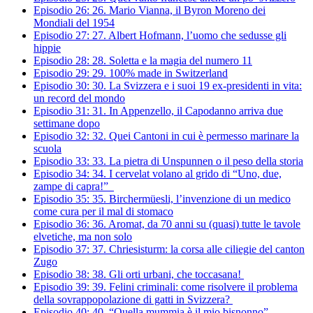
Episodio 26:
26.
Mario Vianna, il Byron Moreno dei
Mondiali del 1954
Episodio 27:
27.
Albert Hofmann, l’uomo che sedusse gli
hippie
Episodio 28:
28.
Soletta e la magia del numero 11
Episodio 29:
29.
100% made in Switzerland
Episodio 30:
30.
La Svizzera e i suoi 19 ex-presidenti in vita:
un record del mondo
Episodio 31:
31.
In Appenzello, il Capodanno arriva due
settimane dopo
Episodio 32:
32.
Quei Cantoni in cui è permesso marinare la
scuola
Episodio 33:
33.
La pietra di Unspunnen o il peso della storia
Episodio 34:
34.
I cervelat volano al grido di “Uno, due,
zampe di capra!”
Episodio 35:
35.
Birchermüesli, l’invenzione di un medico
come cura per il mal di stomaco
Episodio 36:
36.
Aromat, da 70 anni su (quasi) tutte le tavole
elvetiche, ma non solo
Episodio 37:
37.
Chriesisturm: la corsa alle ciliegie del canton
Zugo
Episodio 38:
38.
Gli orti urbani, che toccasana!
Episodio 39:
39.
Felini criminali: come risolvere il problema
della sovrappopolazione di gatti in Svizzera?
Episodio 40:
40.
“Quella mummia è il mio bisnonno”