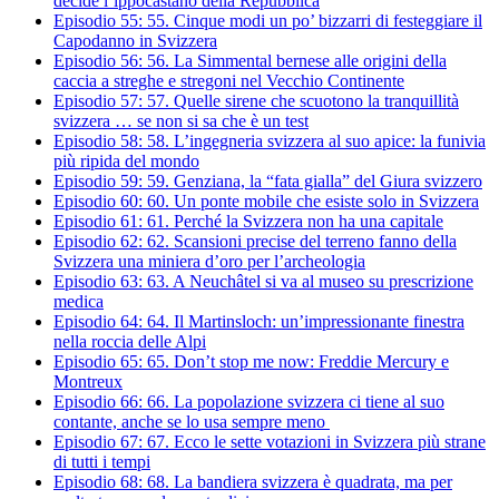
decide l’ippocastano della Repubblica
Episodio 55:
55.
Cinque modi un po’ bizzarri di festeggiare il
Capodanno in Svizzera
Episodio 56:
56.
La Simmental bernese alle origini della
caccia a streghe e stregoni nel Vecchio Continente
Episodio 57:
57.
Quelle sirene che scuotono la tranquillità
svizzera … se non si sa che è un test
Episodio 58:
58.
L’ingegneria svizzera al suo apice: la funivia
più ripida del mondo
Episodio 59:
59.
Genziana, la “fata gialla” del Giura svizzero
Episodio 60:
60.
Un ponte mobile che esiste solo in Svizzera
Episodio 61:
61.
Perché la Svizzera non ha una capitale
Episodio 62:
62.
Scansioni precise del terreno fanno della
Svizzera una miniera d’oro per l’archeologia
Episodio 63:
63.
A Neuchâtel si va al museo su prescrizione
medica
Episodio 64:
64.
Il Martinsloch: un’impressionante finestra
nella roccia delle Alpi
Episodio 65:
65.
Don’t stop me now: Freddie Mercury e
Montreux
Episodio 66:
66.
La popolazione svizzera ci tiene al suo
contante, anche se lo usa sempre meno
Episodio 67:
67.
Ecco le sette votazioni in Svizzera più strane
di tutti i tempi
Episodio 68:
68.
La bandiera svizzera è quadrata, ma per