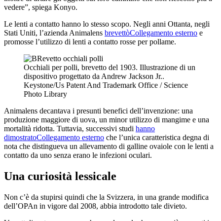
vedere”, spiega Konyo.
Le lenti a contatto hanno lo stesso scopo. Negli anni Ottanta, negli
Stati Uniti, l’azienda Animalens
brevettò
Collegamento esterno
e
promosse l’utilizzo di lenti a contatto rosse per pollame.
Occhiali per polli, brevetto del 1903. Illustrazione di un
dispositivo progettato da Andrew Jackson Jr..
Keystone/Us Patent And Trademark Office / Science
Photo Library
Animalens decantava i presunti benefici dell’invenzione: una
produzione maggiore di uova, un minor utilizzo di mangime e una
mortalità ridotta. Tuttavia, successivi studi
hanno
dimostrato
Collegamento esterno
che l’unica caratteristica degna di
nota che distingueva un allevamento di galline ovaiole con le lenti a
contatto da uno senza erano le infezioni oculari.
Una curiosità lessicale
Non c’è da stupirsi quindi che la Svizzera, in una grande modifica
dell’OPAn in vigore dal 2008, abbia introdotto tale divieto.