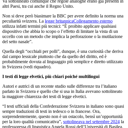
Va sottolineato comunque che regole analoghe erano già presenti in
altri Paesi, tra cui anche il Regno Unito.
Non si deve però biasimare la BBC per avere definito la norma una
peculiarità svizzera. La
legge britannica
Collegamento esterno
utilizza infatti termini più tecnici: “È proibito applicare qualsiasi
dispositivo che abbia lo scopo o l’effetto di limitare la vista di un
uccello con un metodo che implica la perforazione o la mutilazione
del setto nasale”.
Quella degli “occhiali per polli”, dunque, è una curiosità che deriva
dal campo lessicale piuttosto che da quello del diritto, ed è
probabilmente dovuta al linguaggio più semplice e diretto utilizzato
in Svizzera (vedi riquadro).
I testi di legge elvetici, più chiari poiché multilingui
Autori e autrici di un recente studio sulle differenze tra l’italiano
parlato in Svizzera e quello che si usa in Italia avevano sottolineato
la maggiore chiarezza dei testi di legge elvetici.
“I testi ufficiali della Confederazione Svizzera in italiano sono quasi
sempre traduzioni di testi in tedesco o in francese. Ora,
sorprendentemente, questo non è un ostacolo, bensì un’opportunità
per la loro qualità comunicativa”,
sottolineava nel settembre 2024
la
professoressa di linguistica Angela Rossi dell’Università di Basilea,