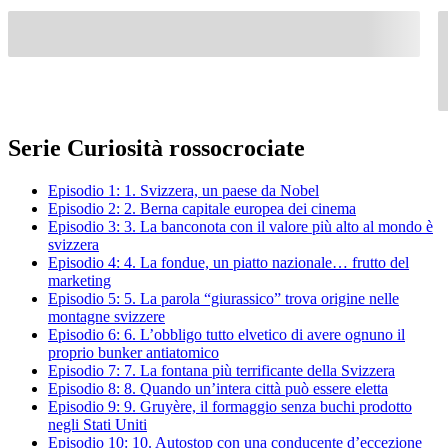
Serie Curiosità rossocrociate
Episodio 1:
1.
Svizzera, un paese da Nobel
Episodio 2:
2.
Berna capitale europea dei cinema
Episodio 3:
3.
La banconota con il valore più alto al mondo è
svizzera
Episodio 4:
4.
La fondue, un piatto nazionale… frutto del
marketing
Episodio 5:
5.
La parola “giurassico” trova origine nelle
montagne svizzere
Episodio 6:
6.
L’obbligo tutto elvetico di avere ognuno il
proprio bunker antiatomico
Episodio 7:
7.
La fontana più terrificante della Svizzera
Episodio 8:
8.
Quando un’intera città può essere eletta
Episodio 9:
9.
Gruyère, il formaggio senza buchi prodotto
negli Stati Uniti
Episodio 10:
10.
Autostop con una conducente d’eccezione