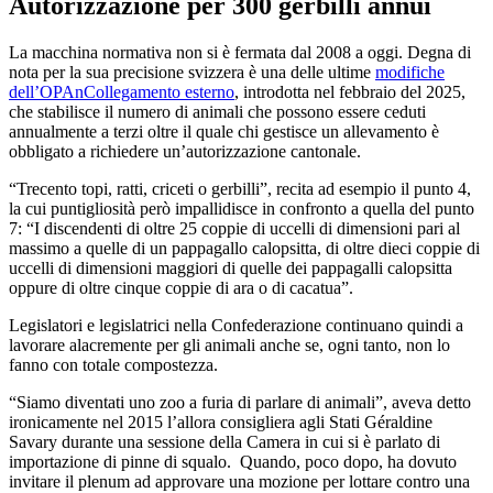
Autorizzazione per 300 gerbilli annui
La macchina normativa non si è fermata dal 2008 a oggi. Degna di
nota per la sua precisione svizzera è una delle ultime
modifiche
dell’OPAn
Collegamento esterno
, introdotta nel febbraio del 2025,
che stabilisce il numero di animali che possono essere ceduti
annualmente a terzi oltre il quale chi gestisce un allevamento è
obbligato a richiedere un’autorizzazione cantonale.
“Trecento topi, ratti, criceti o gerbilli”, recita ad esempio il punto 4,
la cui puntigliosità però impallidisce in confronto a quella del punto
7: “I discendenti di oltre 25 coppie di uccelli di dimensioni pari al
massimo a quelle di un pappagallo calopsitta, di oltre dieci coppie di
uccelli di dimensioni maggiori di quelle dei pappagalli calopsitta
oppure di oltre cinque coppie di ara o di cacatua”.
Legislatori e legislatrici nella Confederazione continuano quindi a
lavorare alacremente per gli animali anche se, ogni tanto, non lo
fanno con totale compostezza.
“Siamo diventati uno zoo a furia di parlare di animali”, aveva detto
ironicamente nel 2015 l’allora consigliera agli Stati Géraldine
Savary durante una sessione della Camera in cui si è parlato di
importazione di pinne di squalo. Quando, poco dopo, ha dovuto
invitare il plenum ad approvare una mozione per lottare contro una