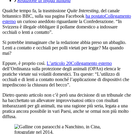
Redazione di lingua italiana
Qualche tempo fa, la trasmissione
Quite Interesting
, del canale
britannico BBC, sulla sua pagina Facebook
ha postato
Collegamento
esterno
un curioso aneddoto riguardante la Confederazione. “In
Svizzera è illegale obbligare il pollame domestico a indossare
occhiali o lenti a contatto”.
Si potrebbe immaginare che la redazione abbia preso un abbaglio.
Lenti a contatto e occhiali per polli vietati per legge? Ma quando
mai?
Eppure, è proprio così.
L’articolo 20
Collegamento esterno
dell’Ordinanza sulla protezione degli animali (OPAn) elenca le
pratiche vietate sui volatili domestici. Tra queste: “L’utilizzo di
occhiali e di lenti a contatto nonché l’applicazione di dispositivi che
impediscono la chiusura del becco”.
Dietro questo articolo non c’è però una decisione di un tribunale che
ha bacchettato un allevatore improvvisatosi ottico con risultati
imbarazzanti per gli animali, ma una ragione più seria, legata a una
pratica ancora possibile in vari Paesi, anche se ormai non più molto
diffusa.