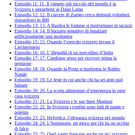
Episodio 11:
11.
Il vigneto più piccolo del mondo è in
Svizzera e appartiene al Dalai Lama
Episodio 12:
12.
Il carcere di Zurigo cerca detenuti volontari:
rispondono in 800
Episodio 13:
13.
A Basilea le fontane si trasformano in jacuzzi
Episodio 14:
14.
Il bizzarro tentativo di innalzare
artificiosamente una montagna
Episodio 15:
15.
Quando l’esercito svizzero invase il
Liechtenstein
Episodio 16:
16.
L’illegalità di un porcellino d’India
Episodio 17:
17.
Cambiare sesso per ricevere prima la
pensione
Episodio 18:
18.
Quando la Posta si trasforma in Babbo
Natale
Episodio 19:
19.
Le feste in cui anche chi ha sei anni può
fumare
Episodio 20:
20.
La scorta alimentare d’emergenza in ogni
casa svizzera
Episodio 21:
21.
La Svizzera e le sue linee Maginot
Episodio 22:
22.
In Svizzera i confini sono fatti di patate e
polenta
Episodio 23:
23.
Helvetica, l’eleganza svizzera nel mondo
Episodio 24:
24.
L’hornussen, un gioco per chi ha un occhio
di falco
Episodio 25:
25.
Quel vanto francese anche un po’ svizzero