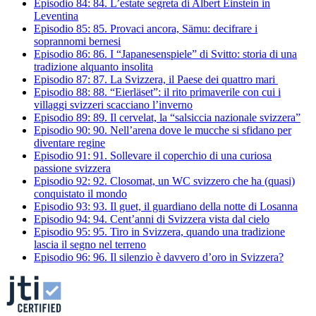
Episodio 84:
84.
L’estate segreta di Albert Einstein in
Leventina
Episodio 85:
85.
Provaci ancora, Sämu: decifrare i
soprannomi bernesi
Episodio 86:
86.
I “Japanesenspiele” di Svitto: storia di una
tradizione alquanto insolita
Episodio 87:
87.
La Svizzera, il Paese dei quattro mari
Episodio 88:
88.
“Eierläset”: il rito primaverile con cui i
villaggi svizzeri scacciano l’inverno
Episodio 89:
89.
Il cervelat, la “salsiccia nazionale svizzera”
Episodio 90:
90.
Nell’arena dove le mucche si sfidano per
diventare regine
Episodio 91:
91.
Sollevare il coperchio di una curiosa
passione svizzera
Episodio 92:
92.
Closomat, un WC svizzero che ha (quasi)
conquistato il mondo
Episodio 93:
93.
Il guet, il guardiano della notte di Losanna
Episodio 94:
94.
Cent’anni di Svizzera vista dal cielo
Episodio 95:
95.
Tiro in Svizzera, quando una tradizione
lascia il segno nel terreno
Episodio 96:
96.
Il silenzio è davvero d’oro in Svizzera?