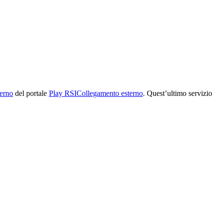
erno
del portale
Play RSI
Collegamento esterno
. Quest’ultimo servizio