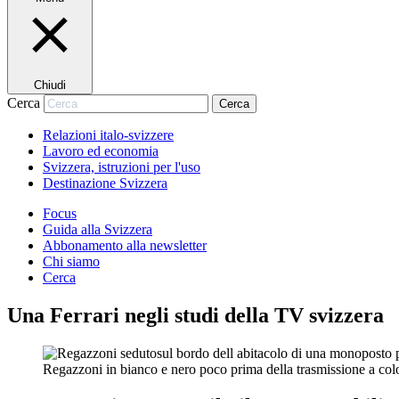
Chiudi
Cerca
Cerca
Relazioni italo-svizzere
Lavoro ed economia
Svizzera, istruzioni per l'uso
Destinazione Svizzera
Focus
Guida alla Svizzera
Abbonamento alla newsletter
Chi siamo
Cerca
Una Ferrari negli studi della TV svizzera
Regazzoni in bianco e nero poco prima della trasmissione a colo