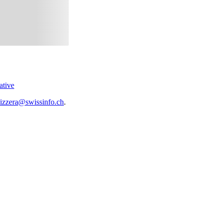
ative
vizzera@swissinfo.ch
.