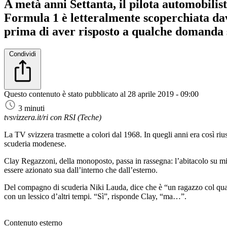
A metà anni Settanta, il pilota automobilis
Formula 1 è letteralmente scoperchiata dav
prima di aver risposto a qualche domanda
Condividi
Questo contenuto è stato pubblicato al
28 aprile 2019 - 09:00
3 minuti
tvsvizzera.it/ri con RSI (Teche)
La TV svizzera trasmette a colori dal 1968. In quegli anni era così rius
scuderia modenese.
Clay Regazzoni, della monoposto, passa in rassegna: l’abitacolo su misu
essere azionato sua dall’interno che dall’esterno.
Del compagno di scuderia Niki Lauda, dice che è “un ragazzo col quale
con un lessico d’altri tempi. “Sì”, risponde Clay, “ma…”.
Contenuto esterno