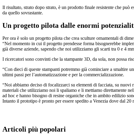
Il risultato, strato dopo strato, è un prodotto finale resistente che può
da quello sovrastante.
Un progetto pilota dalle enormi potenziali
Per ora è solo un progetto pilota che crea sculture ornamentali di dim
“Nel momento in cui il progetto prendesse forma bisognerebbe implement
già diverse aziende, sapendo che noi utilizziamo gli scarti tra 0 e 4 mm
I ricercatori sono convinti che la stampante 3D, da sola, non possa ri
“Con dieci di queste stampanti potremmo già cominciare a smaltire un p
ultimi passi per l’automatizzazione e per la commercializzazione.
“Noi abbiamo deciso di focalizzarci su elementi di facciata, su nuovi r
materiali che utilizziamo noi li spaliamo e li mettiamo direttamente n
ad hoc e hanno bisogno di resine organiche che in ambito edilizio son
Intanto il prototipo è pronto per essere spedito a Venezia dove dal 20
Articoli più popolari