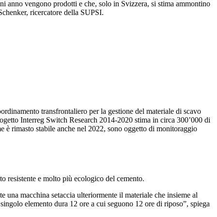
gni anno vengono prodotti e che, solo in Svizzera, si stima ammontino
po Schenker, ricercatore della SUPSI.
oordinamento transfrontaliero per la gestione del materiale di scavo
 progetto Interreg Switch Research 2014-2020 stima in circa 300’000 di
me è rimasto stabile anche nel 2022, sono oggetto di monitoraggio
lto resistente e molto più ecologico del cemento.
ente una macchina setaccia ulteriormente il materiale che insieme al
 singolo elemento dura 12 ore a cui seguono 12 ore di riposo”, spiega