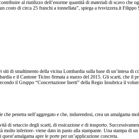
ntribuire al riutilizzo dell’enorme quantità di materiali di scavo che o
a un costo di circa 25 franchi a tonnellata”, spiega a tvsvizzera.it Filip
i siti di smaltimento della vicina Lombardia sulla base di un’intesa di c
ombardia e il Cantone Ticino firmata a marzo del 2015. Gli scarti, che il
e secondo il Gruppo “Concertazione Inerti” della Regio Insubrica il volu
rale che penetra nell’aggregato e che, indurendosi, crea un amalgama mo
vità di setaccio degli scarti, di essicazione e di trasporto. Successivam
à molto inferiore- viene dato in pasto alla stampante. Una stampa di un
 di quest’amalgama apre le porte per un’applicazione concreta.