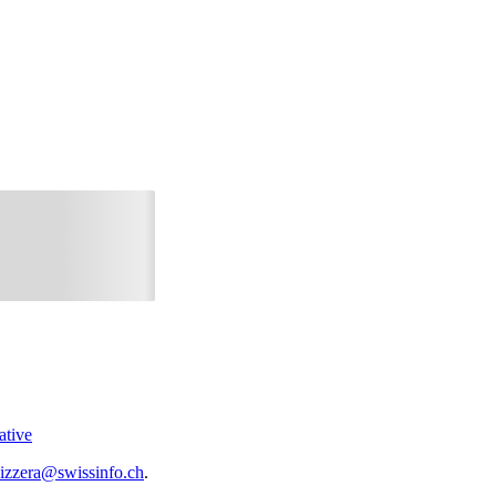
ative
vizzera@swissinfo.ch
.