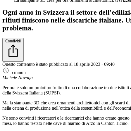
La stampante 3D crea per ora ornamenti architettonici.
tvsvizze
Ogni anno in Svizzera il settore dell'ediliz
rifiuti finiscono nelle discariche italiane
problema.
Condividi
Questo contenuto è stato pubblicato al
18 aprile 2023 - 09:40
5 minuti
Michele Novaga
Per ora è solo un prototipo frutto di una collaborazione tra due istituti
della Svizzera Italiana (SUPSI).
Ma la stampante 3D che crea ornamenti architettonici con gli scarti di l
nella catena di produzione nell’ottica della sostenibilità e dell’economi
Ne sono convinti i ricercatori e le ricercatrici che hanno creato quest
mesi, lo hanno testato nelle cave di marmo di Arzo in Canton Ticino.