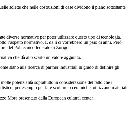
uelle solette che nelle costruzioni di case dividono il piano sottostante
e diverse normative per poter utilizzare questo tipo di tecnologia.
tto l’aspetto normativo. E da lì ci vorrebbero un paio di anni. Però
tore del Politecnico federale di Zurigo.
rnativa che dà allo scarto un valore aggiunto.
 siano alla ricerca di partner industriali in grado di definire gli
molte potenzialità soprattutto in considerazione del fatto che i
istico, per esempio per fare sculture o ceramiche, utilizzano materiali
lazzo Mora presentato dalla European cultural center.