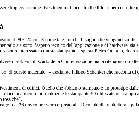
 essere impiegato come rivestimento di facciate di edifici o per costruire q
tà
ensioni di 80/120 cm. E come tale, non ha bisogno che vengano soddisfatt
arlo sia sotto l’aspetto tecnico dell’applicazione e di hardware, sia so
, si sono interessate a questa stampante”, spiega Pietro Odaglia, ricerca
solvere i problemi di scarto della Confederazione ma la ritengono un’alte
o’ di questo materiale” – aggiunge Filippo Schenker che racconta di come
ivestimenti di edifici. Quello che abbiamo stampato è un prototipo dalle 
ella macchina mentre normalmente le stampanti 3D utilizzate nel campo art
o tossiche”.
 maggio al 26 novembre verrà esposto alla Biennale di architettura a pa