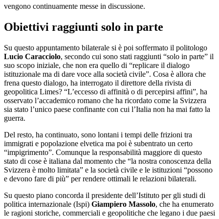
vengono continuamente messe in discussione.
Obiettivi raggiunti solo in parte
Su questo appuntamento bilaterale si è poi soffermato il politologo
Lucio Caracciolo
, secondo cui sono stati raggiunti “solo in parte” il
suo scopo iniziale, che non era quello di “replicare il dialogo
istituzionale ma di dare voce alla società civile”. Cosa è allora che
frena questo dialogo, ha interrogato il direttore della rivista di
geopolitica Limes? “L’eccesso di affinità o di percepirsi affini”, ha
osservato l’accademico romano che ha ricordato come la Svizzera
sia stato l’unico paese confinante con cui l’Italia non ha mai fatto la
guerra.
Del resto, ha continuato, sono lontani i tempi delle frizioni tra
immigrati e popolazione elvetica ma poi è subentrato un certo
“impigrimento”. Comunque la responsabilità maggiore di questo
stato di cose è italiana dal momento che “la nostra conoscenza della
Svizzera è molto limitata” e la società civile e le istituzioni “possono
e devono fare di più” per rendere ottimali le relazioni bilaterali.
Su questo piano concorda il presidente dell’Istituto per gli studi di
politica internazionale (Ispi)
Giampiero Massolo
, che ha enumerato
le ragioni storiche, commerciali e geopolitiche che legano i due paesi