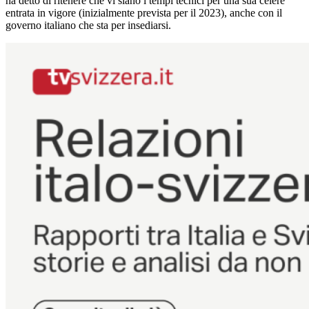
ha detto di ritenere che vi siano i tempi tecnici per una sua celere
entrata in vigore (inizialmente prevista per il 2023), anche con il
governo italiano che sta per insediarsi.