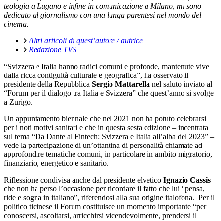
teologia a Lugano e infine in comunicazione a Milano, mi sono
dedicato al giornalismo con una lunga parentesi nel mondo del
cinema.
Altri articoli di quest’autore / autrice
Redazione TVS
“Svizzera e Italia hanno radici comuni e profonde, mantenute vive
dalla ricca contiguità culturale e geografica”, ha osservato il
presidente della Repubblica
Sergio Mattarella
nel saluto inviato al
“Forum per il dialogo tra Italia e Svizzera” che quest’anno si svolge
a Zurigo.
Un appuntamento biennale che nel 2021 non ha potuto celebrarsi
per i noti motivi sanitari e che in questa sesta edizione – incentrata
sul tema “Da Dante al Fintech: Svizzera e Italia all’alba del 2023” –
vede la partecipazione di un’ottantina di personalità chiamate ad
approfondire tematiche comuni, in particolare in ambito migratorio,
finanziario, energetico e sanitario.
Riflessione condivisa anche dal presidente elvetico
Ignazio Cassis
che non ha perso l’occasione per ricordare il fatto che lui “pensa,
ride e sogna in italiano”, riferendosi alla sua origine italofona. Per il
politico ticinese il Forum costituisce un momento importante “per
conoscersi, ascoltarsi, arricchirsi vicendevolmente, prendersi il