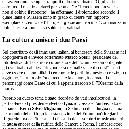
e trascendono i semplici rapporti di buon vicinato. “Ogni tanto
corriamo il rischio di darci per scontati” e “l’emozione prevale se
non si coltiva il rapporto”, ha affermato il diplomatico secondo il
quale Italia e Svizzera sono in grado di creare “un rapporto
esemplare al centro dell’Europa”, grazie anche a una “comunanza in
politica estera fondata su salde basi valoriali”.
La cultura unisce i due Paesi
Sul contributo degli immigrati italiani al benessere della Svizzera nel
dopoguerra si è invece soffermato
Marco Solari
, presidente del
Filmfestival di Locarno e cofondatore del Forum, secondo il quale
gli eventuali malintesi “devono essere analizzati e discussi” ma ci
deve essere disponibilità da entrambe le parti. In questo esercizio, ha
aggiunto, ha un ruolo fondamentale la cultura, incarnata da
personaggi come Dante di cui è appena trascorso il 700esimo dalla
morte.
Proprio su questo tema è stato ricordato da vari interlocutori, in
particolare dal presidente elvetico Ignazio Cassis e l’ambasciatore
italiano a Berna
Silvio Mignano
, la Settimana della lingua italiana
nel mondo del cui logo la sesta edizione del Forum può fregiarsi.
Riguardo invece l’intesa sulla fiscalità dei lavoratori transfrontalieri,
in attesa ancora della ratifica delle Camere a Roma, l’ambasciatore