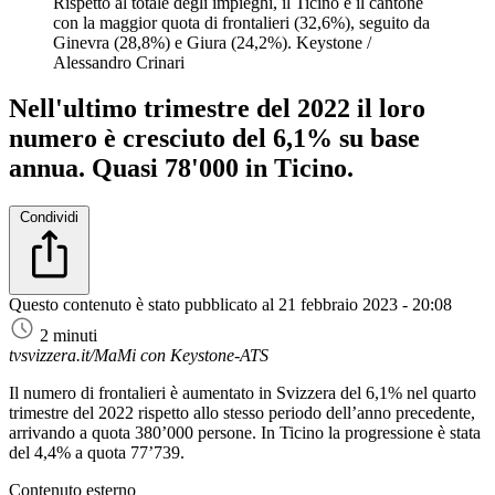
Rispetto al totale degli impieghi, il Ticino è il cantone
con la maggior quota di frontalieri (32,6%), seguito da
Ginevra (28,8%) e Giura (24,2%).
Keystone /
Alessandro Crinari
Nell'ultimo trimestre del 2022 il loro
numero è cresciuto del 6,1% su base
annua. Quasi 78'000 in Ticino.
Condividi
Questo contenuto è stato pubblicato al
21 febbraio 2023 - 20:08
2 minuti
tvsvizzera.it/MaMi con Keystone-ATS
Il numero di frontalieri è aumentato in Svizzera del 6,1% nel quarto
trimestre del 2022 rispetto allo stesso periodo dell’anno precedente,
arrivando a quota 380’000 persone. In Ticino la progressione è stata
del 4,4% a quota 77’739.
Contenuto esterno