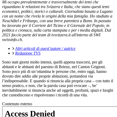
Mi occupo prevalentemente e trasversalmente dei temi che
riguardano le relazioni tra Svizzera e Italia, che siano questi temi
economici, politici, storici o culturali. Giornalista basata a Lugano
con un nome che rivela le origini della mia famiglia. Ho studiato a
Neuchâtel e Friburgo, con una breve parentesi a Bonn. In passato
ho lavorato per il Corriere del Ticino e il Giornale del Popolo, in
politica e cronaca, sulla carta stampata e per i media digitali. Dal
2021 faccio parte del team di tvsvizzera.it all'interno di SWI
swissinfo.ch.
Altri articoli di quest’autore / autrice
Redazione TVS
Sono stati giorni molto intensi, quelli appena trascorsi, per gli
abitanti e le abitanti del paesino di Brienz, nel Canton Grigioni.
Sono poco più di un’ottantina le persone che, entro oggi, hanno
dovuto dire addio alle proprie abitazioni, portandosi via
l’indispensabile. E quando si rinuncia alla propria casa – con tutto il
senso pratico, e non, che la parola casa può evocare –, be’
inevitabilmente si rinuncia anche ad oggetti, profumi, spazi e luoghi
che custodiscono e rispolverano i ricordi di una vita.
Contenuto esterno