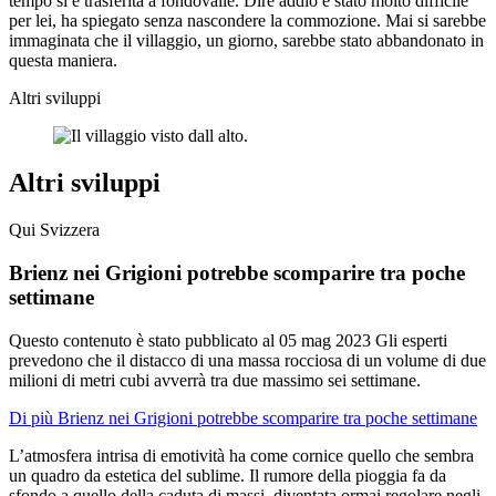
tempo si è trasferita a fondovalle. Dire addio è stato molto difficile
per lei, ha spiegato senza nascondere la commozione. Mai si sarebbe
immaginata che il villaggio, un giorno, sarebbe stato abbandonato in
questa maniera.
Altri sviluppi
Altri sviluppi
Qui Svizzera
Brienz nei Grigioni potrebbe scomparire tra poche
settimane
Questo contenuto è stato pubblicato al
05 mag 2023
Gli esperti
prevedono che il distacco di una massa rocciosa di un volume di due
milioni di metri cubi avverrà tra due massimo sei settimane.
Di più Brienz nei Grigioni potrebbe scomparire tra poche settimane
L’atmosfera intrisa di emotività ha come cornice quello che sembra
un quadro da estetica del sublime. Il rumore della pioggia fa da
sfondo a quello della caduta di massi, diventata ormai regolare negli