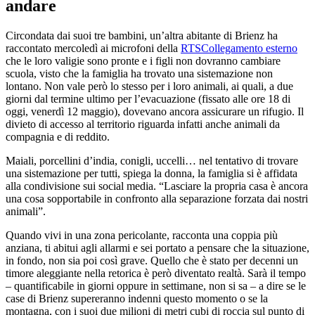
andare
Circondata dai suoi tre bambini, un’altra abitante di Brienz ha
raccontato mercoledì ai microfoni della
RTS
Collegamento esterno
che le loro valigie sono pronte e i figli non dovranno cambiare
scuola, visto che la famiglia ha trovato una sistemazione non
lontano. Non vale però lo stesso per i loro animali, ai quali, a due
giorni dal termine ultimo per l’evacuazione (fissato alle ore 18 di
oggi, venerdì 12 maggio), dovevano ancora assicurare un rifugio. Il
divieto di accesso al territorio riguarda infatti anche animali da
compagnia e di reddito.
Maiali, porcellini d’india, conigli, uccelli… nel tentativo di trovare
una sistemazione per tutti, spiega la donna, la famiglia si è affidata
alla condivisione sui social media. “Lasciare la propria casa è ancora
una cosa sopportabile in confronto alla separazione forzata dai nostri
animali”.
Quando vivi in una zona pericolante, racconta una coppia più
anziana, ti abitui agli allarmi e sei portato a pensare che la situazione,
in fondo, non sia poi così grave. Quello che è stato per decenni un
timore aleggiante nella retorica è però diventato realtà. Sarà il tempo
– quantificabile in giorni oppure in settimane, non si sa – a dire se le
case di Brienz supereranno indenni questo momento o se la
montagna, con i suoi due milioni di metri cubi di roccia sul punto di