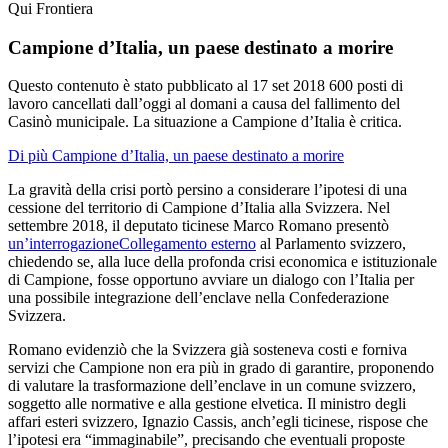
Qui Frontiera
Campione d’Italia, un paese destinato a morire
Questo contenuto è stato pubblicato al
17 set 2018
600 posti di
lavoro cancellati dall’oggi al domani a causa del fallimento del
Casinò municipale. La situazione a Campione d’Italia è critica.
Di più Campione d’Italia, un paese destinato a morire
La gravità della crisi portò persino a considerare l’ipotesi di una
cessione del territorio di Campione d’Italia alla Svizzera. Nel
settembre 2018, il deputato ticinese Marco Romano presentò
un’interrogazione
Collegamento esterno
al Parlamento svizzero,
chiedendo se, alla luce della profonda crisi economica e istituzionale
di Campione, fosse opportuno avviare un dialogo con l’Italia per
una possibile integrazione dell’enclave nella Confederazione
Svizzera.
Romano evidenziò che la Svizzera già sosteneva costi e forniva
servizi che Campione non era più in grado di garantire, proponendo
di valutare la trasformazione dell’enclave in un comune svizzero,
soggetto alle normative e alla gestione elvetica. Il ministro degli
affari esteri svizzero, Ignazio Cassis, anch’egli ticinese, rispose che
l’ipotesi era “immaginabile”, precisando che eventuali proposte