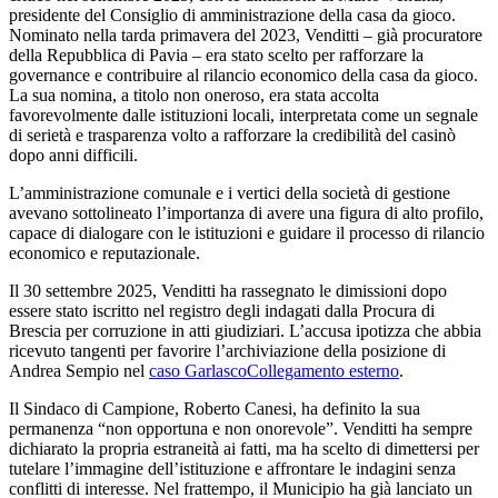
presidente del Consiglio di amministrazione della casa da gioco.
Nominato nella tarda primavera del 2023, Venditti – già procuratore
della Repubblica di Pavia – era stato scelto per rafforzare la
governance e contribuire al rilancio economico della casa da gioco.
La sua nomina, a titolo non oneroso, era stata accolta
favorevolmente dalle istituzioni locali, interpretata come un segnale
di serietà e trasparenza volto a rafforzare la credibilità del casinò
dopo anni difficili.
L’amministrazione comunale e i vertici della società di gestione
avevano sottolineato l’importanza di avere una figura di alto profilo,
capace di dialogare con le istituzioni e guidare il processo di rilancio
economico e reputazionale.
Il 30 settembre 2025, Venditti ha rassegnato le dimissioni dopo
essere stato iscritto nel registro degli indagati dalla Procura di
Brescia per corruzione in atti giudiziari. L’accusa ipotizza che abbia
ricevuto tangenti per favorire l’archiviazione della posizione di
Andrea Sempio nel
caso Garlasco
Collegamento esterno
.
Il Sindaco di Campione, Roberto Canesi, ha definito la sua
permanenza “non opportuna e non onorevole”. Venditti ha sempre
dichiarato la propria estraneità ai fatti, ma ha scelto di dimettersi per
tutelare l’immagine dell’istituzione e affrontare le indagini senza
conflitti di interesse. Nel frattempo, il Municipio ha già lanciato un