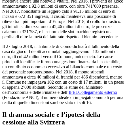
mostrava ancora una notevole vitalità. Nel 2016, i proventi da gioco
ammontavano a 92,8 milioni di euro, con oltre 741’000 presenze.
Nel 2017, nonostante un leggero calo a 91,15 milioni di euro di
incassi e 672’351 ingressi, il casinò manteneva una posizione di
rilievo tra i più importanti d’Europa. Nel 2018, il crollo fu drastico:
gli introiti si dimezzarono a 45,46 milioni di euro, le presenze
calarono a 321’587, e il settore delle slot machine registrò una
perdita di oltre la metà del fatturato rispetto al biennio precedente.
Il 27 luglio 2018, il Tribunale di Como dichiarò il fallimento della
casa da gioco. I debiti accumulati raggiungevano i 132 milioni di
euro, di cui 42 milioni verso il Comune, unico socio. Le cause
principali identificate furono una gestione finanziaria insostenibile,
un contributo economico eccessivo al bilancio comunale e un costo
del personale sproporzionato. Nel 2018, il monte stipendi
ammontava a circa 40 milioni di franchi per 486 dipendenti, mentre
il Comune ne impiegava 102 con un costo di 17 milioni, in un paese
di appena 2’000 abitanti. Secondo le stime del Ministero
dell’Economia e delle Finanze e dell’
IFEL
Collegamento esterno
(Fondazione ANCI), il numero ideale di impiegati comunali per una
realtà di quelle dimensioni sarebbe stato di soli 16.
Il dramma sociale e l’ipotesi della
cessione alla Svizzera