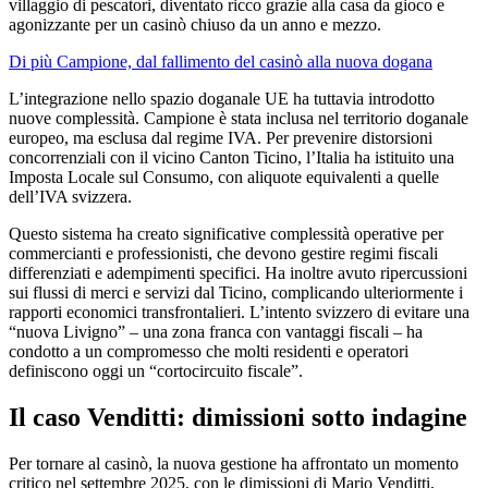
villaggio di pescatori, diventato ricco grazie alla casa da gioco e
agonizzante per un casinò chiuso da un anno e mezzo.
Di più Campione, dal fallimento del casinò alla nuova dogana
L’integrazione nello spazio doganale UE ha tuttavia introdotto
nuove complessità. Campione è stata inclusa nel territorio doganale
europeo, ma esclusa dal regime IVA. Per prevenire distorsioni
concorrenziali con il vicino Canton Ticino, l’Italia ha istituito una
Imposta Locale sul Consumo, con aliquote equivalenti a quelle
dell’IVA svizzera.
Questo sistema ha creato significative complessità operative per
commercianti e professionisti, che devono gestire regimi fiscali
differenziati e adempimenti specifici. Ha inoltre avuto ripercussioni
sui flussi di merci e servizi dal Ticino, complicando ulteriormente i
rapporti economici transfrontalieri. L’intento svizzero di evitare una
“nuova Livigno” – una zona franca con vantaggi fiscali – ha
condotto a un compromesso che molti residenti e operatori
definiscono oggi un “cortocircuito fiscale”.
Il caso Venditti: dimissioni sotto indagine
Per tornare al casinò, la nuova gestione ha affrontato un momento
critico nel settembre 2025, con le dimissioni di Mario Venditti,