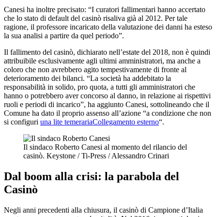
Canesi ha inoltre precisato: “I curatori fallimentari hanno accertato
che lo stato di default del casinò risaliva già al 2012. Per tale
ragione, il professore incaricato della valutazione dei danni ha esteso
la sua analisi a partire da quel periodo”.
Il fallimento del casinò, dichiarato nell’estate del 2018, non è quindi
attribuibile esclusivamente agli ultimi amministratori, ma anche a
coloro che non avrebbero agito tempestivamente di fronte al
deterioramento dei bilanci. “La società ha addebitato la
responsabilità in solido, pro quota, a tutti gli amministratori che
hanno o potrebbero aver concorso al danno, in relazione ai rispettivi
ruoli e periodi di incarico”, ha aggiunto Canesi, sottolineando che il
Comune ha dato il proprio assenso all’azione “a condizione che non
si configuri
una lite temeraria
Collegamento esterno
“.
Il sindaco Roberto Canesi al momento del rilancio del
casinò.
Keystone / Ti-Press / Alessandro Crinari
Dal boom alla crisi: la parabola del
Casinò
Negli anni precedenti alla chiusura, il casinò di Campione d’Italia