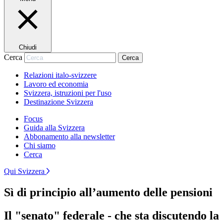
Chiudi
Cerca
Cerca
Relazioni italo-svizzere
Lavoro ed economia
Svizzera, istruzioni per l'uso
Destinazione Svizzera
Focus
Guida alla Svizzera
Abbonamento alla newsletter
Chi siamo
Cerca
Qui Svizzera
Sì di principio all’aumento delle pensioni
Il "senato" federale - che sta discutendo la