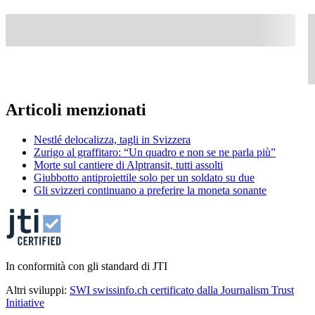
Articoli menzionati
Nestlé delocalizza, tagli in Svizzera
Zurigo al graffitaro: “Un quadro e non se ne parla più”
Morte sul cantiere di Alptransit, tutti assolti
Giubbotto antiproiettile solo per un soldato su due
Gli svizzeri continuano a preferire la moneta sonante
In conformità con gli standard di JTI
Altri sviluppi:
SWI swissinfo.ch certificato dalla Journalism Trust
Initiative