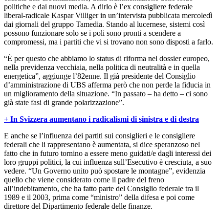
politiche e dai nuovi media. A dirlo è l’ex consigliere federale
liberal-radicale Kaspar Villiger in un’intervista pubblicata mercoledì
dai giornali del gruppo Tamedia. Stando al lucernese, sistemi così
possono funzionare solo se i poli sono pronti a scendere a
compromessi, ma i partiti che vi si trovano non sono disposti a farlo.
“È per questo che abbiamo lo status di riforma nel dossier europeo,
nella previdenza vecchiaia, nella politica di neutralità e in quella
energetica”, aggiunge l’82enne. Il già presidente del Consiglio
d’amministrazione di UBS afferma però che non perde la fiducia in
un miglioramento della situazione. “In passato – ha detto – ci sono
già state fasi di grande polarizzazione”.
+ In Svizzera aumentano i radicalismi di sinistra e di destra
E anche se l’influenza dei partiti sui consiglieri e le consigliere
federali che li rappresentano è aumentata, si dice speranzoso nel
fatto che in futuro tornino a essere meno guidati/e dagli interessi dei
loro gruppi politici, la cui influenza sull’Esecutivo è cresciuta, a suo
vedere. “Un Governo unito può spostare le montagne”, evidenzia
quello che viene considerato come il padre del freno
all’indebitamento, che ha fatto parte del Consiglio federale tra il
1989 e il 2003, prima come “ministro” della difesa e poi come
direttore del Dipartimento federale delle finanze.