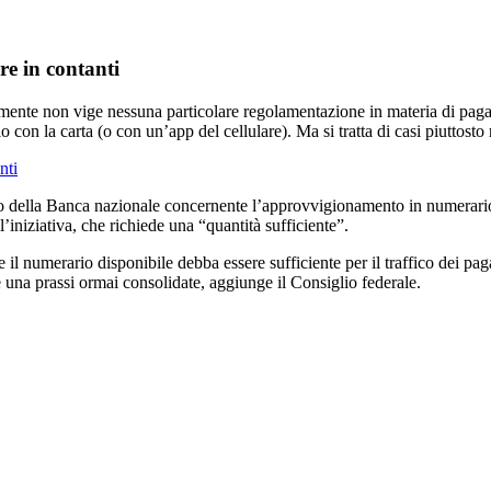
re in contanti
lmente non vige nessuna particolare regolamentazione in materia di pagam
o con la carta (o con un’app del cellulare). Ma si tratta di casi piuttos
nti
ito della Banca nazionale concernente l’approvvigionamento in numerario 
’iniziativa, che richiede una “quantità sufficiente”.
l numerario disponibile debba essere sufficiente per il traffico dei paga
 una prassi ormai consolidate, aggiunge il Consiglio federale.