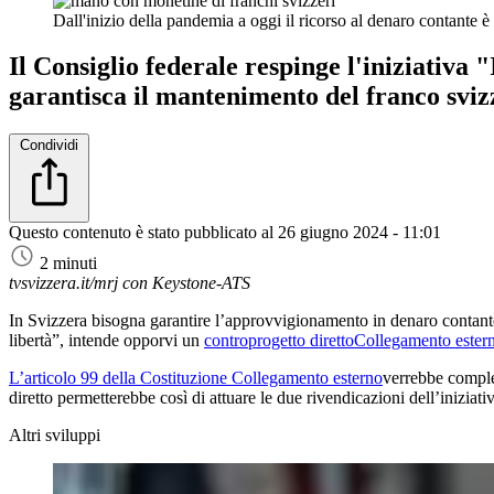
Dall'inizio della pandemia a oggi il ricorso al denaro contante è
Il Consiglio federale respinge l'iniziativa
garantisca il mantenimento del franco sviz
Condividi
Questo contenuto è stato pubblicato al
26 giugno 2024 - 11:01
2 minuti
tvsvizzera.it/mrj con Keystone-ATS
In Svizzera bisogna garantire l’approvvigionamento in denaro contante
libertà”, intende opporvi un
controprogetto diretto
Collegamento ester
L’articolo 99 della Costituzione
Collegamento esterno
verrebbe comple
diretto permetterebbe così di attuare le due rivendicazioni dell’iniziat
Altri sviluppi