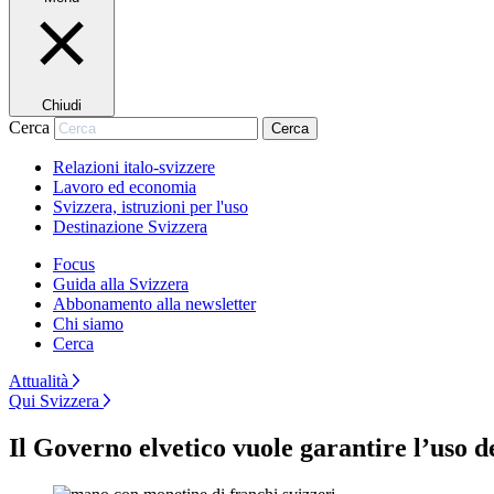
Chiudi
Cerca
Cerca
Relazioni italo-svizzere
Lavoro ed economia
Svizzera, istruzioni per l'uso
Destinazione Svizzera
Focus
Guida alla Svizzera
Abbonamento alla newsletter
Chi siamo
Cerca
Attualità
Qui Svizzera
Il Governo elvetico vuole garantire l’uso d