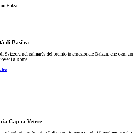
tà di Basilea
di Svizzera nel palmarès del premio internazionale Balzan, che ogni an
 giovedì a Roma.
ilea
Maria Capua Vetere
i archeologici trafugati in Italia e poi in parte venduti illegalmente nell