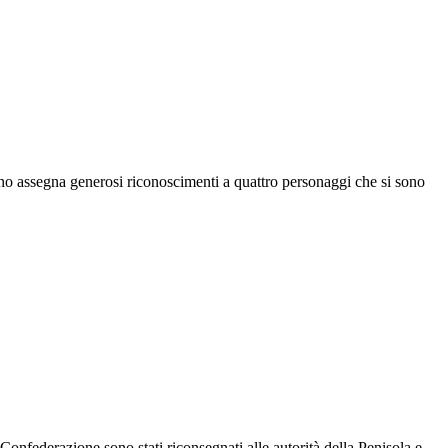
no assegna generosi riconoscimenti a quattro personaggi che si sono
a Confederazione sono stati riconsegnati alle autorità della Penisola e