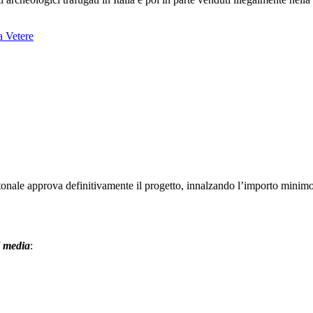
a Vetere
tonale approva definitivamente il progetto, innalzando l’importo minim
l media
: