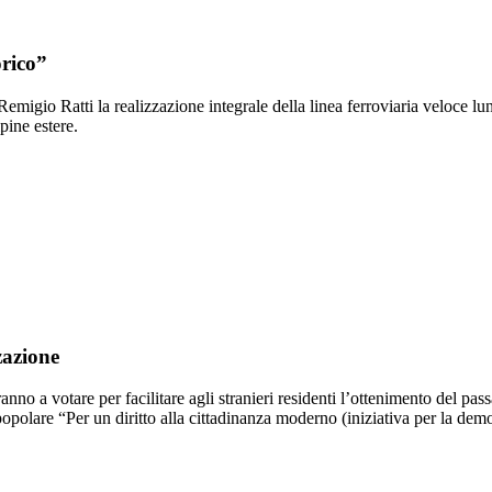
orico”
emigio Ratti la realizzazione integrale della linea ferroviaria veloce lu
pine estere.
zazione
ranno a votare per facilitare agli stranieri residenti l’ottenimento del pa
popolare “Per un diritto alla cittadinanza moderno (iniziativa per la de