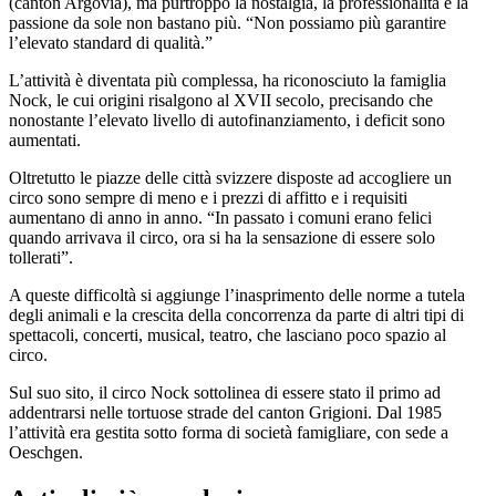
(canton Argovia), ma purtroppo la nostalgia, la professionalità e la
passione da sole non bastano più. “Non possiamo più garantire
l’elevato standard di qualità.”
L’attività è diventata più complessa, ha riconosciuto la famiglia
Nock, le cui origini risalgono al XVII secolo, precisando che
nonostante l’elevato livello di autofinanziamento, i deficit sono
aumentati.
Oltretutto le piazze delle città svizzere disposte ad accogliere un
circo sono sempre di meno e i prezzi di affitto e i requisiti
aumentano di anno in anno. “In passato i comuni erano felici
quando arrivava il circo, ora si ha la sensazione di essere solo
tollerati”.
A queste difficoltà si aggiunge l’inasprimento delle norme a tutela
degli animali e la crescita della concorrenza da parte di altri tipi di
spettacoli, concerti, musical, teatro, che lasciano poco spazio al
circo.
Sul suo sito, il circo Nock sottolinea di essere stato il primo ad
addentrarsi nelle tortuose strade del canton Grigioni. Dal 1985
l’attività era gestita sotto forma di società famigliare, con sede a
Oeschgen.