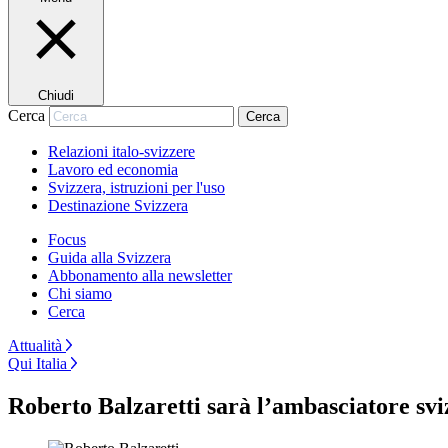
Chiudi
Cerca
Cerca
Relazioni italo-svizzere
Lavoro ed economia
Svizzera, istruzioni per l'uso
Destinazione Svizzera
Focus
Guida alla Svizzera
Abbonamento alla newsletter
Chi siamo
Cerca
Attualità
Qui Italia
Roberto Balzaretti sarà l’ambasciatore sv