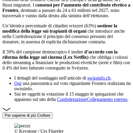
flussi migratori. I
consensi per l’aumento del contributo elvetico a
Frontex
, destinato a passare da 24 a 61 milioni nel 2027, sono
trasversali e vanno dalla destra alla sinistra dell’elettorato.
Un’identica percentuale di cittadini svizzeri (63%)
sostiene la
modifica della legge sui trapianti di organi
che introduce anche
nella Confederazione il principio del consenso presunto del
donatore, in assenza di esplicita dichiarazione contraria.
Il 59% del campione demoscopico è inoltre
d’accordo con la
riforma della legge sul cinema (Lex Netflix)
che obbliga i colossi
dello streaming a finanziare le produzioni elvetiche (serie e film) con
il 4% del loro fatturato conseguito in Svizzera.
I dettagli del sondaggio nell’articolo di
swissinfo.ch
.
Qui
una panoramica sul voto riguardante Frontex realizzata da
swissinfo.
Sui tre oggetti in votazione il 15 maggio le spiegazioni che
appaiono sul sito della
Confederazione
Collegamento esterno
.
Per saperne di più
Crollare
© Keystone / Urs Flueeler