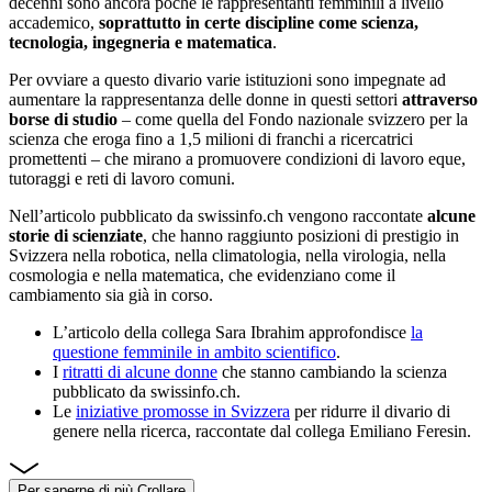
decenni sono ancora poche le rappresentanti femminili a livello
accademico,
soprattutto in certe discipline come scienza,
tecnologia, ingegneria e matematica
.
Per ovviare a questo divario varie istituzioni sono impegnate ad
aumentare la rappresentanza delle donne in questi settori
attraverso
borse di studio
– come quella del Fondo nazionale svizzero per la
scienza che eroga fino a 1,5 milioni di franchi a ricercatrici
promettenti – che mirano a promuovere condizioni di lavoro eque,
tutoraggi e reti di lavoro comuni.
Nell’articolo pubblicato da swissinfo.ch vengono raccontate
alcune
storie di scienziate
, che hanno raggiunto posizioni di prestigio in
Svizzera nella robotica, nella climatologia, nella virologia, nella
cosmologia e nella matematica, che evidenziano come il
cambiamento sia già in corso.
L’articolo della collega Sara Ibrahim approfondisce
la
questione femminile in ambito scientifico
.
I
ritratti di alcune donne
che stanno cambiando la scienza
pubblicato da swissinfo.ch.
Le
iniziative promosse in Svizzera
per ridurre il divario di
genere nella ricerca, raccontate dal collega Emiliano Feresin.
Per saperne di più
Crollare