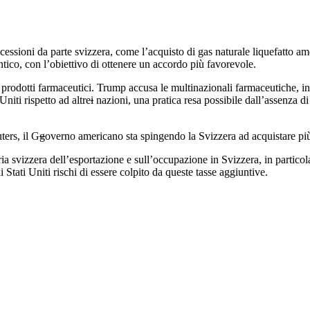
ssioni da parte svizzera, come l’acquisto di gas naturale liquefatto amer
ntico, con l’obiettivo di ottenere un accordo più favorevole.
i prodotti farmaceutici. Trump accusa le multinazionali farmaceutiche, in p
niti rispetto ad altre
i
nazioni, una pratica resa possibile dall’assenza 
ters, il G
g
overno americano sta spingendo la Svizzera ad acquistare più p
ria svizzera dell’esportazione e sull’occupazione in Svizzera, in partico
i Stati Uniti rischi di essere colpito da queste tasse aggiuntive.