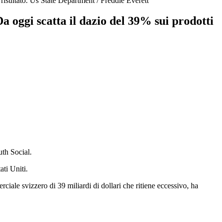
risultato.
Us State Department / Freddie Everett
Da oggi scatta il dazio del 39% sui prodotti
uth Social.
ati Uniti.
iale svizzero di 39 miliardi di dollari che ritiene eccessivo, ha