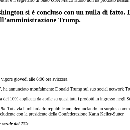
Sutter e il segretario di Stato USA Marco Rubio non ha prodotto nessun 
shington si è concluso con un nulla di fatto. 
 dall’amministrazione Trump.
in vigore giovedì alle 6:00 ora svizzera.
niti”, ha annunciato trionfalmente Donald Trump sul suo social network Tr
 del 10% applicata da aprile su quasi tutti i prodotti in ingresso negli St
1%. Tuttavia il miliardario repubblicano, denunciando un surplus commerc
ncludente con la presidente della Confederazione Karin Keller-Sutter.
e serale del TG: