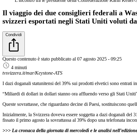
L'incontro tra le presidente della Confederazione Karin Keller-
Il viaggio dei due consiglieri federali a Wa
svizzeri esportati negli Stati Uniti voluti
Condividi
Questo contenuto è stato pubblicato al
07 agosto 2025 - 09:25
4 minuti
tvsvizzera.it/mar/Keystone-ATS
I dazi doganali statunitensi del 39% sui prodotti elvetici sono entrati 
“Miliardi di dollari in dollari stanno ora affluendo verso gli Stati U
Queste sovrattasse, che riguardano decine di Paesi, sostituiscono quella
Inizialmente, la Svizzera doveva essere soggetta a dazi doganali del 3
fissato il primo agosto la sovrattassa al 39% dopo una telefonata inco
>>> La cronaca della giornata di mercoledì e le analisi nell’edizion