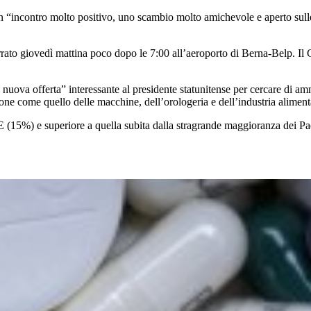
 un “incontro molto positivo, uno scambio molto amichevole e aperto sul
atterrato giovedì mattina poco dopo le 7:00 all’aeroporto di Berna-Belp. 
a nuova offerta” interessante al presidente statunitense per cercare di a
zione come quello delle macchine, dell’orologeria e dell’industria alimen
UE (15%) e superiore a quella subita dalla stragrande maggioranza dei Paes