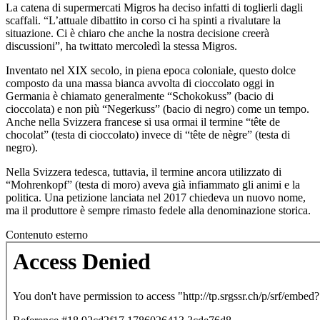
La catena di supermercati Migros ha deciso infatti di toglierli dagli
scaffali. “L’attuale dibattito in corso ci ha spinti a rivalutare la
situazione. Ci è chiaro che anche la nostra decisione creerà
discussioni”, ha twittato mercoledì la stessa Migros.
Inventato nel XIX secolo, in piena epoca coloniale, questo dolce
composto da una massa bianca avvolta di cioccolato oggi in
Germania è chiamato generalmente “Schokokuss” (bacio di
cioccolata) e non più “Negerkuss” (bacio di negro) come un tempo.
Anche nella Svizzera francese si usa ormai il termine “tête de
chocolat” (testa di cioccolato) invece di “tête de nègre” (testa di
negro).
Nella Svizzera tedesca, tuttavia, il termine ancora utilizzato di
“Mohrenkopf” (testa di moro) aveva già infiammato gli animi e la
politica. Una petizione lanciata nel 2017 chiedeva un nuovo nome,
ma il produttore è sempre rimasto fedele alla denominazione storica.
Contenuto esterno