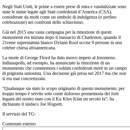
Negli Stati Uniti, le prime a essere prese di mira e vandalizzate sono
state le statue legate agli Stati confederati d’America (CSA),
considerate da molti come un simbolo di indulgenza (o perfino
celebrazione) nei confronti dello schiavismo.
Già nel 2015 una vasta campagna per la rimozione di questi
monumenti era iniziata dopo il massacro di Charleston, quando il
21enne suprematista bianco Dylann Roof uccise 9 persone in una
celebre chiesa afroamericana.
La morte di George Floyd ha dato nuovo impeto al fenomeno.
Indianapolis, ad esempio, ha annunciato la rimozione di un
monumento che commemora i soldati confederati morti in un campo
di prigionia unionista. Una decisione già presa nel 2017 ma che non
si era mai concretizzata.
“Qualunque sia stato lo scopo originario di questo monumento, per
troppo tempo è servito solo come doloroso promemoria dei forti
legami del nostro stato con il Ku Klux Klan un secolo fa”, ha
dichiarato il sindaco Joe Hogsett.
Il servizio del TG:
Contenuto esterno