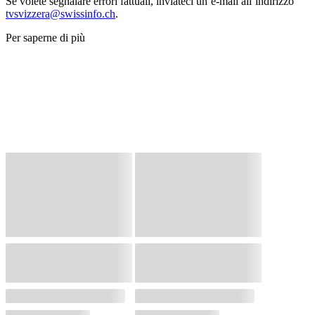
Se volete segnalare errori fattuali, inviateci un’e-mail all’indirizzo
tvsvizzera@swissinfo.ch
.
Per saperne di più