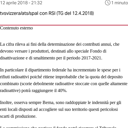
Questo
12 aprile 2018 - 21:32
1 minuto
contenuto
tvsvizzera/ats/spal con RSI (TG del 12.4.2018)
è
stato
pubblicato
Contenuto esterno
al
La cifra rileva ai fini della determinazione dei contributi annui, che
devono versare i produttori, destinati allo speciale Fondo di
disattivazione e di smaltimento per il periodo 2017-2021.
In particolare il dipartimento federale ha incrementato le spese per i
rifiuti radioattivi poiché ritiene improbabile che la quota del deposito
combinato (scorie debolmente radioattive stoccate con quelle altamente
radioattive) potrà raggiungere il 40%.
Inoltre, osserva sempre Berna, sono raddoppiate le indennità per gli
enti locali disposti ad accogliere sul suo territorio questi pericolosi
scarti di produzione.