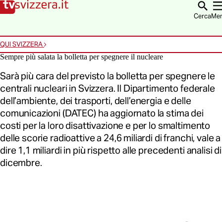
Vai alla homepage
Vai alla navigazione
Vai al contenuto
Vai alla ricerca
Cerca
Me
QUI SVIZZERA
Sempre più salata la bolletta per spegnere il nucleare
Sarà più cara del previsto la bolletta per spegnere le
centrali nucleari in Svizzera. Il Dipartimento federale
dell’ambiente, dei trasporti, dell’energia e delle
comunicazioni (DATEC) ha aggiornato la stima dei
costi per la loro disattivazione e per lo smaltimento
delle scorie radioattive a 24,6 miliardi di franchi, vale a
dire 1,1 miliardi in più rispetto alle precedenti analisi di
dicembre.