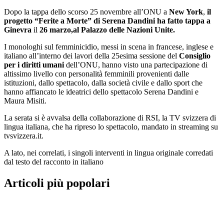
Dopo la tappa dello scorso 25 novembre all’ONU a
New York
,
il
progetto “Ferite a Morte” di Serena Dandini ha fatto tappa a
Ginevra
il
26 marzo,
al Palazzo delle Nazioni Unite.
I monologhi sul femminicidio, messi in scena in francese, inglese e
italiano all’interno dei lavori della 25esima sessione del
Consiglio
per i diritti umani
dell’ONU, hanno visto una partecipazione di
altissimo livello con personalità femminili provenienti dalle
istituzioni, dallo spettacolo, dalla società civile e dallo sport che
hanno affiancato le ideatrici dello spettacolo Serena Dandini e
Maura Misiti.
La serata si è avvalsa della collaborazione di RSI, la TV svizzera di
lingua italiana, che ha ripreso lo spettacolo, mandato in streaming su
tvsvizzera.it.
A lato, nei correlati, i singoli interventi in lingua originale corredati
dal testo del racconto in italiano
Articoli più popolari