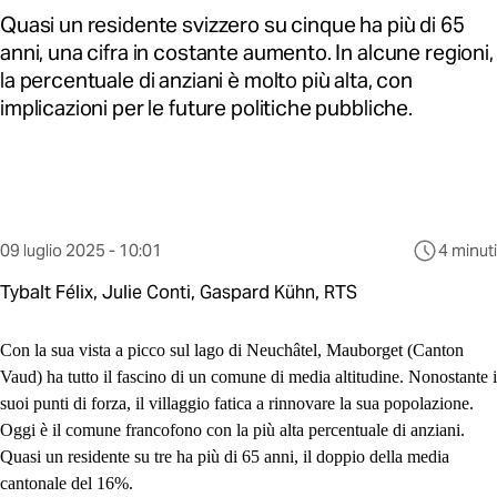
Quasi un residente svizzero su cinque ha più di 65
anni, una cifra in costante aumento. In alcune regioni,
la percentuale di anziani è molto più alta, con
implicazioni per le future politiche pubbliche.
Questo
09 luglio 2025 - 10:01
4 minuti
contenuto
Tybalt Félix, Julie Conti, Gaspard Kühn, RTS
è
stato
pubblicato
Con la sua vista a picco sul lago di Neuchâtel, Mauborget (Canton
al
Vaud) ha tutto il fascino di un comune di media altitudine. Nonostante i
suoi punti di forza, il villaggio fatica a rinnovare la sua popolazione.
Oggi è il comune francofono con la più alta percentuale di anziani.
Quasi un residente su tre ha più di 65 anni, il doppio della media
cantonale del 16%.