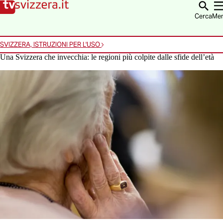
Vai alla homepage
Vai alla navigazione
Vai al contenuto
Vai alla ricerca
Cerca
Me
SVIZZERA, ISTRUZIONI PER L'USO
Una Svizzera che invecchia: le regioni più colpite dalle sfide dell’età