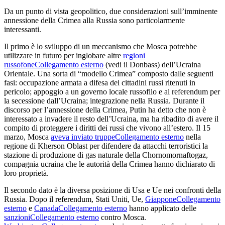
Da un punto di vista geopolitico, due considerazioni sull’imminente
annessione della Crimea alla Russia sono particolarmente
interessanti.
Il primo è lo sviluppo di un meccanismo che Mosca potrebbe
utilizzare in futuro per inglobare altre
regioni
russofone
Collegamento esterno
(vedi il Donbass) dell’Ucraina
Orientale. Una sorta di “modello Crimea” composto dalle seguenti
fasi: occupazione armata a difesa dei cittadini russi ritenuti in
pericolo; appoggio a un governo locale russofilo e al referendum per
la secessione dall’Ucraina; integrazione nella Russia. Durante il
discorso per l’annessione della Crimea, Putin ha detto che non è
interessato a invadere il resto dell’Ucraina, ma ha ribadito di avere il
compito di proteggere i diritti dei russi che vivono all’estero. Il 15
marzo, Mosca
aveva inviato truppe
Collegamento esterno
nella
regione di Kherson Oblast per difendere da attacchi terroristici la
stazione di produzione di gas naturale della Chornomornaftogaz,
compagnia ucraina che le autorità della Crimea hanno dichiarato di
loro proprietà.
Il secondo dato è la diversa posizione di Usa e Ue nei confronti della
Russia. Dopo il referendum, Stati Uniti, Ue,
Giappone
Collegamento
esterno
e
Canada
Collegamento esterno
hanno applicato delle
sanzioni
Collegamento esterno
contro Mosca.