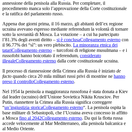
annessione della penisola alla Russia. Per completare, il
procedimento manca solo l’approvazione della Corte costituzionale
e la ratifica del parlamento russo.
Appena due giorni prima, il 16 marzo, gli abitanti dell’ex regione
ucraina avevano espresso mediante referendum la volontà di tornare
sotto la sovranità di Mosca. La votazione – a cui ha partecipato
l’81.3% degli aventi diritto –
si è conclusa
Collegamento esterno
con
il 96.77% dei “sì”: un vero plebiscito.
La minoranza etnica dei
tatari
Collegamento esterno
– turcofoni di religione musulmana – e i
russofobi hanno boicottato il referendum,
considerato
illegale
Collegamento esterno
dalla corte costituzionale ucraina.
Il processo di riannessione della Crimea alla Russia è iniziato
de
facto
quando circa 20 mila militari russi privi di mostrine ne
hanno
preso il controllo
Collegamento esterno
.
Nel 1954 la penisola a maggioranza russofona è stata donata a Kiev
dal leader (ucraino) dell’Unione Sovietica Nikita Krusciov. Per
Putin, riannettere la Crimea alla Russia significa correggere
“
un’ingiustizia storica
Collegamento esterno
“. La penisola ospita la
base militare di Sebastopoli, che l’Ucraina aveva concesso in affitto
a Mosca
fino al 2042
Collegamento esterno
. Da qui la flotta russa
accede velocemente al Mar Mediterraneo, alla penisola balcanica e
al Medio Oriente.