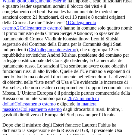
Washington
Collegamento esterno
ha imposto a sette funzionari russi
e quattro leader separatisti ucraini il blocco dei visti e il
congelamento dei beni. Bruxelles ha annunciato le medesime
sanzioni contro 21 funzionari, di cui 13 russi e 8 ucraini originari
della Crimea. Le due “liste nere” (
1
Collegamento
esterno
,
2
Collegamento esterno
) hanno in comune solo quattro nomi:
il primo ministro della Crimea Sergei Aksionov; lo speaker del
parlamento di Crimea Vladimir Konstantinov; Leonid Slutski,
segretario del Comitato della Duma per la Comunità degli Stati
indipendenti (
Cis
Collegamento esterno
), che raggruppa 12 ex
repubbliche sovietiche; Andrei Klishas, presidente del comitato per
la legge costituzionale del Consiglio federale, la Camera alta del
parlamento russo. Le sanzioni Usa sembrano avere come obiettivi
funzionari russi di alto livello. Quelle dell’Ue mirano a esponenti di
medio livello ma coinvolti direttamente nel referendum. La diversità
di obiettivi nelle “liste nere” di Usa e Ue evidenzia le incertezze di
Bruxelles, che non desidera compromettere i rapporti economici con
Mosca. L’Unione Europea è il principale partner commerciale della
Russia con un interscambio pari a
267.5 miliardi di
dollari
Collegamento esterno
e dipende
in maniera
massiccia
Collegamento esterno
dagli idrocarburi russi. Inoltre, i
gasdotti diretti verso l’Europa del Sud passano per l’Ucraina.
Dopo che il ministro degli Esteri francese Laurent Fabius ha
dichiarato la sospensione della Russia dal G8, il presidente Usa