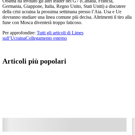
Obama ha invitato gli altri leader del G7 (Canada, Francia,
Germania, Giappone, Italia, Regno Unito, Stati Uniti) a discutere
della crisi ucraina la prossima settimana presso l’Aia. Usa e Ue
dovranno studiare una linea comune più decisa. Altrimenti il tiro alla
fune con Mosca diventerà troppo faticoso.
Per approfondire:
Tutti gli articoli di Limes
sull’Ucraina
Collegamento esterno
Articoli più popolari