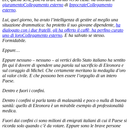
giuramento
Collegamento esterno
di
Ippocrate
Collegamento
esterno
.
Lui, quel giorno, ha avuto l’intelligenza di gestire al meglio una
situazione drammatica: ha protetto il suo giovane dipendente,
ha
dialogato con i due fratelli, gli ha offerto il caffè, ha perfino curato
uno di loro
Collegamento esterno
. E ha salvato se stesso.
Formidabile.
Eppure…
Eppure nessuno – nessuno – ai vertici dello Stato italiano ha sentito
fin qui il dovere di spendere una parola sul sacrificio di Eleonora e
sul coraggio di Michel. Che certamente meritano la medaglia d’oro
al valor civile. E che possono ben essere l’orgoglio di un intero
Paese.
Dentro e fuori i confini.
Dentro i confini si parla tanto di malasanità e poco o nulla di buona
sanità: quello di Eleonora è un mirabile esempio di professionalità
medica.
Fuori dai confini ci sono milioni di emigrati italiani di cui il Paese si
ricorda solo quando c’è da votare. Eppure sono le brave persone