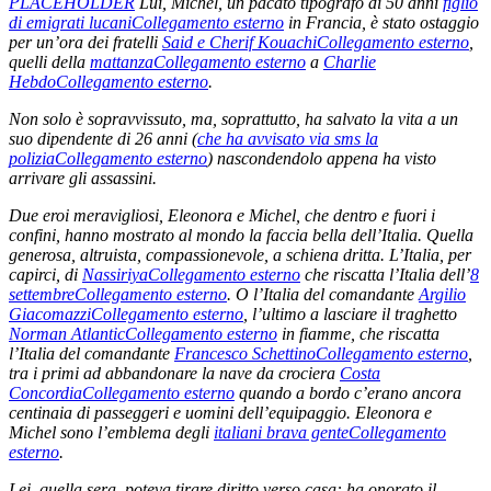
PLACEHOLDER
Lui, Michel, un pacato tipografo di 50 anni
figlio
di emigrati lucani
Collegamento esterno
in Francia, è stato ostaggio
per un’ora dei fratelli
Said e Cherif Kouachi
Collegamento esterno
,
quelli della
mattanza
Collegamento esterno
a
Charlie
Hebdo
Collegamento esterno
.
Non solo è sopravvissuto, ma, soprattutto, ha salvato la vita a un
suo dipendente di 26 anni (
che ha avvisato via sms la
polizia
Collegamento esterno
) nascondendolo appena ha visto
arrivare gli assassini.
Due eroi meravigliosi, Eleonora e Michel, che dentro e fuori i
confini, hanno mostrato al mondo la faccia bella dell’Italia.
Quella
generosa, altruista, compassionevole, a schiena dritta.
L’Italia, per
capirci, di
Nassiriya
Collegamento esterno
che riscatta l’Italia dell’
8
settembre
Collegamento esterno
.
O l’Italia del comandante
Argilio
Giacomazzi
Collegamento esterno
, l’ultimo a lasciare il traghetto
Norman Atlantic
Collegamento esterno
in fiamme, che riscatta
l’Italia del comandante
Francesco Schettino
Collegamento esterno
,
tra i primi ad abbandonare la nave da crociera
Costa
Concordia
Collegamento esterno
quando a bordo c’erano ancora
centinaia di passeggeri e uomini dell’equipaggio.
Eleonora e
Michel sono l’emblema degli
italiani brava gente
Collegamento
esterno
.
Lei, quella sera, poteva tirare diritto verso casa: ha onorato il