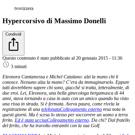
tvsvizzera
Hypercorsivo di Massimo Donelli
Condividi
Questo contenuto è stato pubblicato al
20 gennaio 2015 - 11:36
3 minuti
Eleonora Cantamessa e Michel Catalano: alzi la mano chi li
conosce.
Nessuno alza la mano?
C’era da immaginarselo.
Eppure
tutti dovrebbero sapere chi sono, giacchè si tratta, letteralmente, di
due eroi.
Lei, Eleonora, una bella ginecologa bergamasca di 44
anni, stava tornando a casa in auto con un amico quando ha visto
una rissa in strada. Si è fermata. Aveva paura, come rivela la
registrazione di una
telefonata
Collegamento esterno
resa nota in
questi giorni. Ma è scesa lo stesso per soccorrere un uomo a terra
ferito.
Ed è stata uccisa
Collegamento esterno
. Da chi? Dal fratello
del ferito, che ha travolto entrambi con la sua Golf.