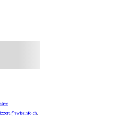
ative
vizzera@swissinfo.ch
.