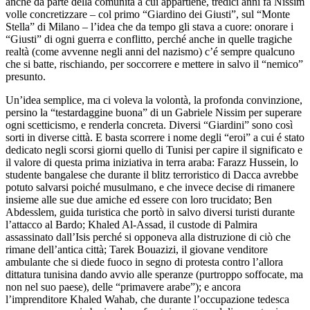
anche da parte della comunità a cui appartiene, tredici anni fa Nissim
volle concretizzare – col primo “Giardino dei Giusti”, sul “Monte
Stella” di Milano – l’idea che da tempo gli stava a cuore: onorare i
“Giusti” di ogni guerra e conflitto, perché anche in quelle tragiche
realtà (come avvenne negli anni del nazismo) c’é sempre qualcuno
che si batte, rischiando, per soccorrere e mettere in salvo il “nemico”
presunto.
Un’idea semplice, ma ci voleva la volontà, la profonda convinzione,
persino la “testardaggine buona” di un Gabriele Nissim per superare
ogni scetticismo, e renderla concreta. Diversi “Giardini” sono così
sorti in diverse città. E basta scorrere i nome degli “eroi” a cui é stato
dedicato negli scorsi giorni quello di Tunisi per capire il significato e
il valore di questa prima iniziativa in terra araba: Farazz Hussein, lo
studente bangalese che durante il blitz terroristico di Dacca avrebbe
potuto salvarsi poiché musulmano, e che invece decise di rimanere
insieme alle sue due amiche ed essere con loro trucidato; Ben
Abdesslem, guida turistica che portò in salvo diversi turisti durante
l’attacco al Bardo; Khaled Al-Assad, il custode di Palmira
assassinato dall’Isis perché si opponeva alla distruzione di ciò che
rimane dell’antica città; Tarek Bouazizi, il giovane venditore
ambulante che si diede fuoco in segno di protesta contro l’allora
dittatura tunisina dando avvio alle speranze (purtroppo soffocate, ma
non nel suo paese), delle “primavere arabe”); e ancora
l’imprenditore Khaled Wahab, che durante l’occupazione tedesca