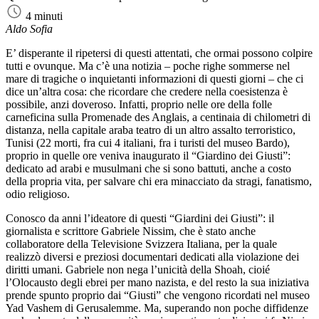
4 minuti
Aldo Sofia
E’ disperante il ripetersi di questi attentati, che ormai possono colpire
tutti e ovunque. Ma c’è una notizia – poche righe sommerse nel
mare di tragiche o inquietanti informazioni di questi giorni – che ci
dice un’altra cosa: che ricordare che credere nella coesistenza è
possibile, anzi doveroso. Infatti, proprio nelle ore della folle
carneficina sulla Promenade des Anglais, a centinaia di chilometri di
distanza, nella capitale araba teatro di un altro assalto terroristico,
Tunisi (22 morti, fra cui 4 italiani, fra i turisti del museo Bardo),
proprio in quelle ore veniva inaugurato il “Giardino dei Giusti”:
dedicato ad arabi e musulmani che si sono battuti, anche a costo
della propria vita, per salvare chi era minacciato da stragi, fanatismo,
odio religioso.
Conosco da anni l’ideatore di questi “Giardini dei Giusti”: il
giornalista e scrittore Gabriele Nissim, che è stato anche
collaboratore della Televisione Svizzera Italiana, per la quale
realizzò diversi e preziosi documentari dedicati alla violazione dei
diritti umani. Gabriele non nega l’unicità della Shoah, cioié
l’Olocausto degli ebrei per mano nazista, e del resto la sua iniziativa
prende spunto proprio dai “Giusti” che vengono ricordati nel museo
Yad Vashem di Gerusalemme. Ma, superando non poche diffidenze