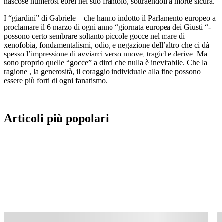
nascose numerosi ebrei nel suo frantoio, sottraendoli a morte sicura.
I “giardini” di Gabriele – che hanno indotto il Parlamento europeo a
proclamare il 6 marzo di ogni anno “giornata europea dei Giusti “-
possono certo sembrare soltanto piccole gocce nel mare di
xenofobia, fondamentalismi, odio, e negazione dell’altro che ci dà
spesso l’impressione di avviarci verso nuove, tragiche derive. Ma
sono proprio quelle “gocce” a dirci che nulla è inevitabile. Che la
ragione , la generosità, il coraggio individuale alla fine possono
essere più forti di ogni fanatismo.
Articoli più popolari