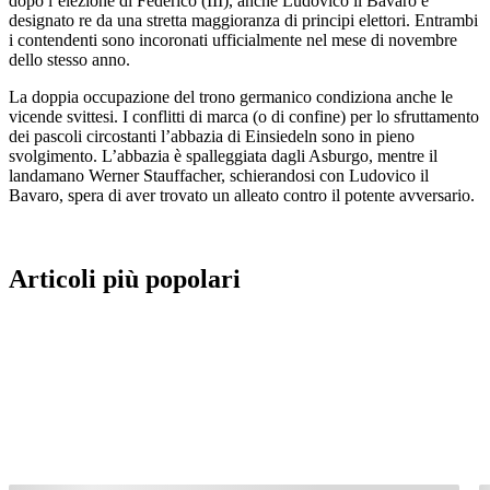
dopo l’elezione di Federico (III), anche Ludovico il Bavaro è
designato re da una stretta maggioranza di principi elettori. Entrambi
i contendenti sono incoronati ufficialmente nel mese di novembre
dello stesso anno.
La doppia occupazione del trono germanico condiziona anche le
vicende svittesi. I conflitti di marca (o di confine) per lo sfruttamento
dei pascoli circostanti l’abbazia di Einsiedeln sono in pieno
svolgimento. L’abbazia è spalleggiata dagli Asburgo, mentre il
landamano Werner Stauffacher, schierandosi con Ludovico il
Bavaro, spera di aver trovato un alleato contro il potente avversario.
Articoli più popolari