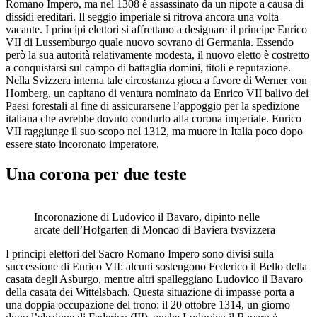
Romano Impero, ma nel 1308 è assassinato da un nipote a causa di
dissidi ereditari. Il seggio imperiale si ritrova ancora una volta
vacante. I principi elettori si affrettano a designare il principe Enrico
VII di Lussemburgo quale nuovo sovrano di Germania. Essendo
però la sua autorità relativamente modesta, il nuovo eletto è costretto
a conquistarsi sul campo di battaglia domini, titoli e reputazione.
Nella Svizzera interna tale circostanza gioca a favore di Werner von
Homberg, un capitano di ventura nominato da Enrico VII balivo dei
Paesi forestali al fine di assicurarsene l’appoggio per la spedizione
italiana che avrebbe dovuto condurlo alla corona imperiale. Enrico
VII raggiunge il suo scopo nel 1312, ma muore in Italia poco dopo
essere stato incoronato imperatore.
Una corona per due teste
Incoronazione di Ludovico il Bavaro, dipinto nelle
arcate dell’Hofgarten di Moncao di Baviera
tvsvizzera
I principi elettori del Sacro Romano Impero sono divisi sulla
successione di Enrico VII: alcuni sostengono Federico il Bello della
casata degli Asburgo, mentre altri spalleggiano Ludovico il Bavaro
della casata dei Wittelsbach. Questa situazione di impasse porta a
una doppia occupazione del trono: il 20 ottobre 1314, un giorno