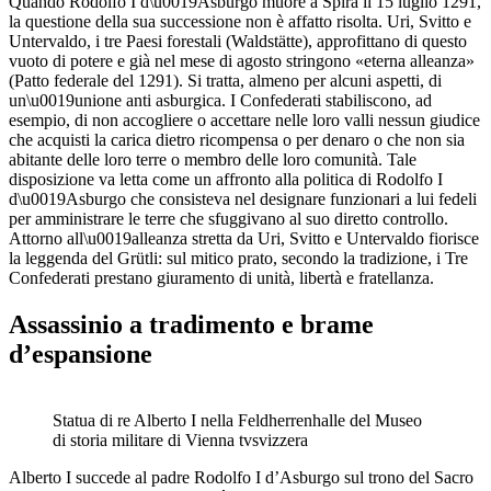
Quando Rodolfo I d\u0019Asburgo muore a Spira il 15 luglio 1291,
la questione della sua successione non è affatto risolta. Uri, Svitto e
Untervaldo, i tre Paesi forestali (Waldstätte), approfittano di questo
vuoto di potere e già nel mese di agosto stringono «eterna alleanza»
(Patto federale del 1291). Si tratta, almeno per alcuni aspetti, di
un\u0019unione anti asburgica. I Confederati stabiliscono, ad
esempio, di non accogliere o accettare nelle loro valli nessun giudice
che acquisti la carica dietro ricompensa o per denaro o che non sia
abitante delle loro terre o membro delle loro comunità. Tale
disposizione va letta come un affronto alla politica di Rodolfo I
d\u0019Asburgo che consisteva nel designare funzionari a lui fedeli
per amministrare le terre che sfuggivano al suo diretto controllo.
Attorno all\u0019alleanza stretta da Uri, Svitto e Untervaldo fiorisce
la leggenda del Grütli: sul mitico prato, secondo la tradizione, i Tre
Confederati prestano giuramento di unità, libertà e fratellanza.
Assassinio a tradimento e brame
d’espansione
Statua di re Alberto I nella Feldherrenhalle del Museo
di storia militare di Vienna
tvsvizzera
Alberto I succede al padre Rodolfo I d’Asburgo sul trono del Sacro