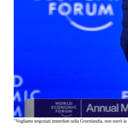
"Vogliamo negoziati immediati sulla Groenlandia, non userò la