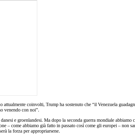
sono attualmente coinvolti, Trump ha sostenuto che “il Venezuela guadagne
nno venendo con noi”.
er danesi e groenlandesi. Ma dopo la seconda guerra mondiale abbiamo co
one – come abbiamo già fatto in passato così come gli europei – non s
rà la forza per appropriarsene.