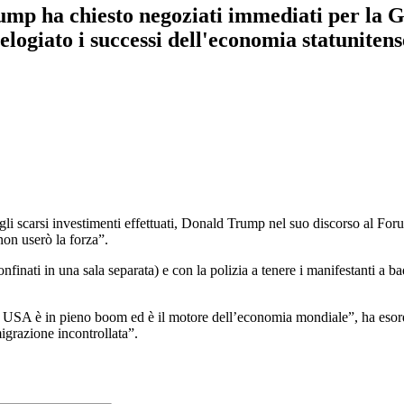
mp ha chiesto negoziati immediati per la Gro
 elogiato i successi dell'economia statunitens
r gli scarsi investimenti effettuati, Donald Trump nel suo discorso al 
non userò la forza”.
onfinati in una sala separata) e con la polizia a tenere i manifestanti a b
a USA è in pieno boom ed è il motore dell’economia mondiale”, ha eso
migrazione incontrollata”.