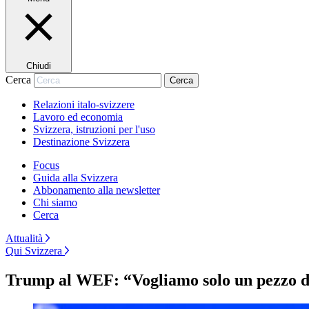
Chiudi
Cerca
Cerca
Relazioni italo-svizzere
Lavoro ed economia
Svizzera, istruzioni per l'uso
Destinazione Svizzera
Focus
Guida alla Svizzera
Abbonamento alla newsletter
Chi siamo
Cerca
Attualità
Qui Svizzera
Trump al WEF: “Vogliamo solo un pezzo d