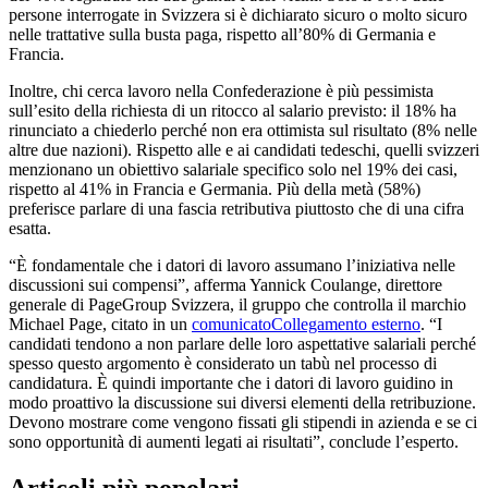
persone interrogate in Svizzera si è dichiarato sicuro o molto sicuro
nelle trattative sulla busta paga, rispetto all’80% di Germania e
Francia.
Inoltre, chi cerca lavoro nella Confederazione è più pessimista
sull’esito della richiesta di un ritocco al salario previsto: il 18% ha
rinunciato a chiederlo perché non era ottimista sul risultato (8% nelle
altre due nazioni). Rispetto alle e ai candidati tedeschi, quelli svizzeri
menzionano un obiettivo salariale specifico solo nel 19% dei casi,
rispetto al 41% in Francia e Germania. Più della metà (58%)
preferisce parlare di una fascia retributiva piuttosto che di una cifra
esatta.
“È fondamentale che i datori di lavoro assumano l’iniziativa nelle
discussioni sui compensi”, afferma Yannick Coulange, direttore
generale di PageGroup Svizzera, il gruppo che controlla il marchio
Michael Page, citato in un
comunicato
Collegamento esterno
. “I
candidati tendono a non parlare delle loro aspettative salariali perché
spesso questo argomento è considerato un tabù nel processo di
candidatura. È quindi importante che i datori di lavoro guidino in
modo proattivo la discussione sui diversi elementi della retribuzione.
Devono mostrare come vengono fissati gli stipendi in azienda e se ci
sono opportunità di aumenti legati ai risultati”, conclude l’esperto.