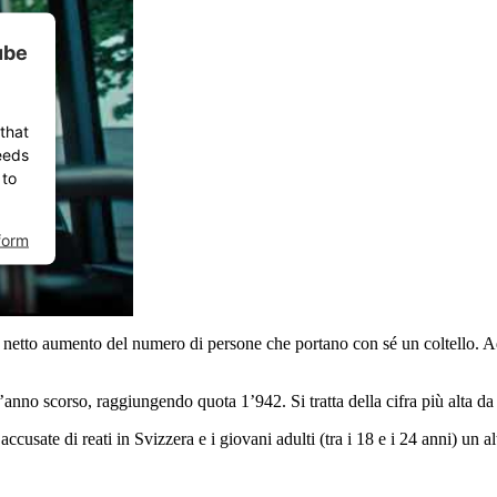
ube
that
eeds
 to
form
 netto aumento del numero di persone che portano con sé un coltello. Ad
anno scorso, raggiungendo quota 1’942. Si tratta della cifra più alta da 
ccusate di reati in Svizzera e i giovani adulti (tra i 18 e i 24 anni) un a