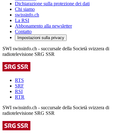
Dichiarazione sulla protezione dei dati
Chi siamo
swissinfo.ch
La RSI
Abbonamento alla newsletter
Contatto
Impostazioni sulla privacy
SWI swissinfo.ch - succursale della Società svizzera di
radiotelevisione SRG SSR
RTS
SRF
RSI
RTR
SWI swissinfo.ch - succursale della Società svizzera di
radiotelevisione SRG SSR