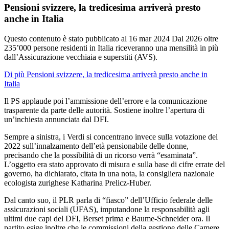
Pensioni svizzere, la tredicesima arriverà presto
anche in Italia
Questo contenuto è stato pubblicato al
16 mar 2024
Dal 2026 oltre
235’000 persone residenti in Italia riceveranno una mensilità in più
dall’Assicurazione vecchiaia e superstiti (AVS).
Di più Pensioni svizzere, la tredicesima arriverà presto anche in
Italia
Il PS applaude poi l’ammissione dell’errore e la comunicazione
trasparente da parte delle autorità. Sostiene inoltre l’apertura di
un’inchiesta annunciata dal DFI.
Sempre a sinistra, i Verdi si concentrano invece sulla votazione del
2022 sull’innalzamento dell’età pensionabile delle donne,
precisando che la possibilità di un ricorso verrà “esaminata”.
L’oggetto era stato approvato di misura e sulla base di cifre errate del
governo, ha dichiarato, citata in una nota, la consigliera nazionale
ecologista zurighese Katharina Prelicz-Huber.
Dal canto suo, il PLR parla di “fiasco” dell’Ufficio federale delle
assicurazioni sociali (UFAS), imputandone la responsabilità agli
ultimi due capi del DFI, Berset prima e Baume-Schneider ora. Il
partito esige inoltre che le commissioni della gestione delle Camere