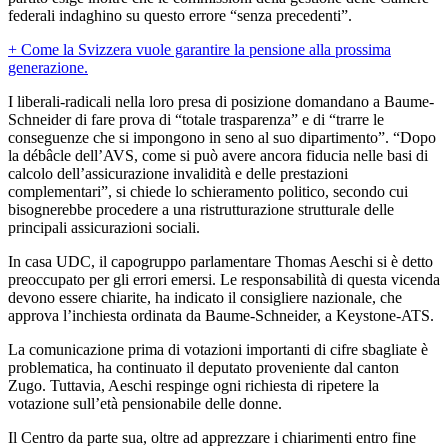
federali indaghino su questo errore “senza precedenti”.
+ Come la Svizzera vuole garantire la pensione alla prossima
generazione.
I liberali-radicali nella loro presa di posizione domandano a Baume-
Schneider di fare prova di “totale trasparenza” e di “trarre le
conseguenze che si impongono in seno al suo dipartimento”. “Dopo
la débâcle dell’AVS, come si può avere ancora fiducia nelle basi di
calcolo dell’assicurazione invalidità e delle prestazioni
complementari”, si chiede lo schieramento politico, secondo cui
bisognerebbe procedere a una ristrutturazione strutturale delle
principali assicurazioni sociali.
In casa UDC, il capogruppo parlamentare Thomas Aeschi si è detto
preoccupato per gli errori emersi. Le responsabilità di questa vicenda
devono essere chiarite, ha indicato il consigliere nazionale, che
approva l’inchiesta ordinata da Baume-Schneider, a Keystone-ATS.
La comunicazione prima di votazioni importanti di cifre sbagliate è
problematica, ha continuato il deputato proveniente dal canton
Zugo. Tuttavia, Aeschi respinge ogni richiesta di ripetere la
votazione sull’età pensionabile delle donne.
Il Centro da parte sua, oltre ad apprezzare i chiarimenti entro fine