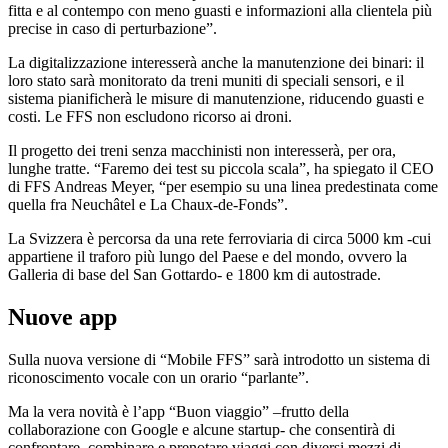
fitta e al contempo con meno guasti e informazioni alla clientela più
precise in caso di perturbazione”.
La digitalizzazione interesserà anche la manutenzione dei binari: il
loro stato sarà monitorato da treni muniti di speciali sensori, e il
sistema pianificherà le misure di manutenzione, riducendo guasti e
costi. Le FFS non escludono ricorso ai droni.
Il progetto dei treni senza macchinisti non interesserà, per ora,
lunghe tratte. “Faremo dei test su piccola scala”, ha spiegato il CEO
di FFS Andreas Meyer, “per esempio su una linea predestinata come
quella fra Neuchâtel e La Chaux-de-Fonds”.
La Svizzera è percorsa da una rete ferroviaria di circa 5000 km -cui
appartiene il traforo più lungo del Paese e del mondo, ovvero la
Galleria di base del San Gottardo- e 1800 km di autostrade.
Nuove app
Sulla nuova versione di “Mobile FFS” sarà introdotto un sistema di
riconoscimento vocale con un orario “parlante”.
Ma la vera novità è l’app “Buon viaggio” –frutto della
collaborazione con Google e alcune startup- che consentirà di
confrontare, combinare e prenotare viaggi con diversi mezzi di