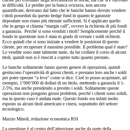
in difficoltà. Le perdite per la banca svizzera, non ancora
quantificate, derivano dal fatto che le banche hanno dovuto vendere
i titoli posseduti da questo hedge fund in quanto le garanzie
depositate non erano più ritenute sufficienti. Si è applicato quello
che in gergo si chiama “margin call”, ovvero la richiesta di più fondi
a garanzia. Perché si sono venduti i titoli? Semplicemente perché il
fondo in questione non è stata in grado di versare i soldi richiesti.
Ecco quindi che si sono iniziate a vendere le posizioni di questo
cliente, per recuperare il massimo possibile. Il problema qual è stato?
Le vendite sono state talmente tante, da far crollare il corso di alcuni
titoli, quindi non si è riusciti a coprire tutto quanto prestato.
Le banche solitamente fanno questo genere di operazioni, quindi
gestiscono l’operatività di grossi clienti, e prestano loro anche i soldi
per poter operare “a leva” come si dice. Cioè io posso acquistare, ad
esempio, 1’000’000 di dollari di un titolo, mettendo a garanzia il 1-
2-5%, ma anche prendendo a prestito i soldi. Solitamente queste
operazioni non pongono grossi problemi, perché i clienti sono solidi,
ma in questo caso è andata male. Questo fondo era infatti molto
esposto su alcuni titoli americani e cinesi, soprattutto del settore
tecnologico.
Marzio Minoli, redazione economica RSI
La questione è al centro dell’attenzione anche da parte della