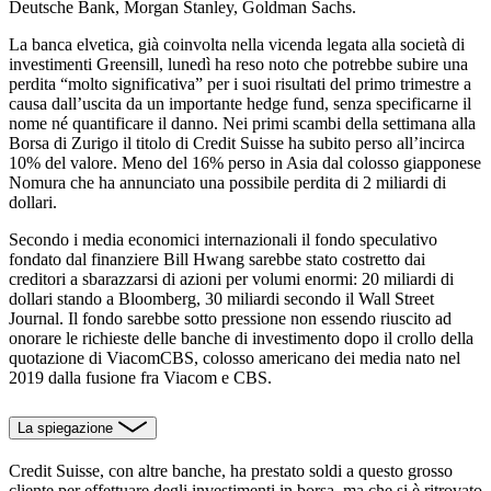
Deutsche Bank, Morgan Stanley, Goldman Sachs.
La banca elvetica, già coinvolta nella vicenda legata alla società di
investimenti Greensill, lunedì ha reso noto che potrebbe subire una
perdita “molto significativa” per i suoi risultati del primo trimestre a
causa dall’uscita da un importante hedge fund, senza specificarne il
nome né quantificare il danno. Nei primi scambi della settimana alla
Borsa di Zurigo il titolo di Credit Suisse ha subito perso all’incirca
10% del valore. Meno del 16% perso in Asia dal colosso giapponese
Nomura che ha annunciato una possibile perdita di 2 miliardi di
dollari.
Secondo i media economici internazionali il fondo speculativo
fondato dal finanziere Bill Hwang sarebbe stato costretto dai
creditori a sbarazzarsi di azioni per volumi enormi: 20 miliardi di
dollari stando a Bloomberg, 30 miliardi secondo il Wall Street
Journal. Il fondo sarebbe sotto pressione non essendo riuscito ad
onorare le richieste delle banche di investimento dopo il crollo della
quotazione di ViacomCBS, colosso americano dei media nato nel
2019 dalla fusione fra Viacom e CBS.
La spiegazione
Credit Suisse, con altre banche, ha prestato soldi a questo grosso
cliente per effettuare degli investimenti in borsa, ma che si è ritrovato