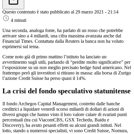
Questo contenuto è stato pubblicato al
29 marzo 2021 - 21:14
4 minuti
Una seconda, analoga fonte, ha parlato di un rosso che potrebbe
arrivare sino a 4 miliardi, una cifra massima avanzata anche dal
Financial Times. Contattata dalla Reuters la banca non ha voluto
esprimersi sul tema.
Come noto già di primo mattino l’istituto ha lanciato un
avvertimento sugli utili, parlando di “perdite molto significative” per
l’esposizione su un non meglio precisato hedge fund americano. Nel
frattempo però gli investitori si ritirano in massa: alla borsa di Zurigo
l’azione Credit Suisse ha perso quasi il 14%.
La crisi del fondo speculativo statunitense
Il fondo Archegos Capital Management, costretto dalle banche
creditrici a liquidare venerdì scorso miliardi di dollari di azioni di
diversi gruppi che hanno visto il loro valore calare di svariati punti
percentuali (tra cui ViacomCBS, GSX Techedu, Baidu e
Discovery), ha avuto pesanti effetti su alcuni grandi istituti. Nel
lotto, stando a numerosi specialisti, vi sono Credit Suisse, Nomura,