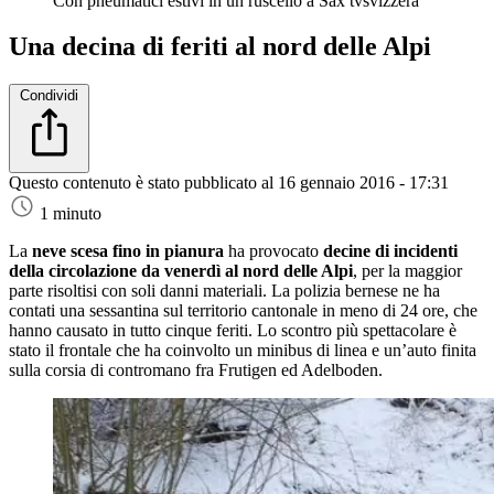
Con pneumatici estivi in un ruscello a Sax
tvsvizzera
Una decina di feriti al nord delle Alpi
Condividi
Questo contenuto è stato pubblicato al
16 gennaio 2016 - 17:31
1 minuto
La
neve scesa fino in pianura
ha provocato
decine di incidenti
della circolazione da venerdì al nord delle Alpi
, per la maggior
parte risoltisi con soli danni materiali. La polizia bernese ne ha
contati una sessantina sul territorio cantonale in meno di 24 ore, che
hanno causato in tutto cinque feriti. Lo scontro più spettacolare è
stato il frontale che ha coinvolto un minibus di linea e un’auto finita
sulla corsia di contromano fra Frutigen ed Adelboden.