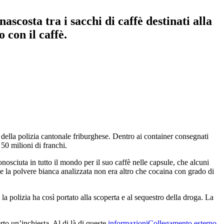
costa tra i sacchi di caffè destinati alla
 con il caffè.
della polizia cantonale friburghese. Dentro ai container consegnati
 50 milioni di franchi.
nosciuta in tutto il mondo per il suo caffè nelle capsule, che alcuni
e la polvere bianca analizzata non era altro che cocaina con grado di
la polizia ha così portato alla scoperta e al sequestro della droga. La
rto un’inchiesta. Al di là di queste
informazioni
Collegamento esterno
,