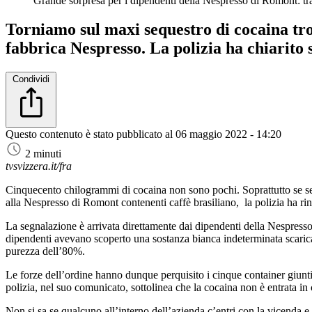
Grande sorpresa per i dipendenti della Nespresso di Romont: tra
Torniamo sul maxi sequestro di cocaina tro
fabbrica Nespresso. La polizia ha chiarito s
Condividi
Questo contenuto è stato pubblicato al
06 maggio 2022 - 14:20
2 minuti
tvsvizzera.it/fra
Cinquecento chilogrammi di cocaina non sono pochi. Soprattutto se sequ
alla Nespresso di Romont contenenti caffè brasiliano, la polizia ha rinv
La segnalazione è arrivata direttamente dai dipendenti della Nespresso. 
dipendenti avevano scoperto una sostanza bianca indeterminata scarican
purezza dell’80%.
Le forze dell’ordine hanno dunque perquisito i cinque container giunti i
polizia, nel suo comunicato, sottolinea che la cocaina non è entrata in c
Non si sa se qualcuno all’interno dell’azienda c’entri con la vicenda e s