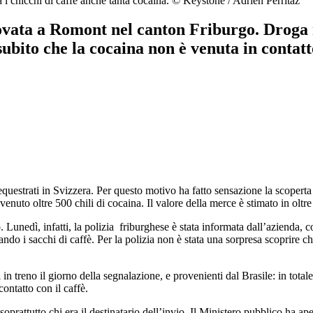
 i chicchi di caffè anche tanta cocaina.
© Keystone / Adrien Perritaz
vata a Romont nel canton Friburgo. Droga nas
ubito che la cocaina non è venuta in contatto
estrati in Svizzera. Per questo motivo ha fatto sensazione la scoperta 
enuto oltre 500 chili di cocaina. Il valore della merce è stimato in oltre
Lunedì, infatti, la polizia friburghese è stata informata dall’azienda, co
do i sacchi di caffè. Per la polizia non è stata una sorpresa scoprire ch
n treno il giorno della segnalazione, e provenienti dal Brasile: in totale 
ontatto con il caffè.
oprattutto chi era il destinatario dell’invio. Il Ministero pubblico ha ape