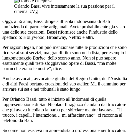
Orlando Bassi vive intensamente la sua passione per il
cinema.
zVg
Oggi, a 56 anni, Bassi dirige sull’isola indonesiana di Bali
un’azienda di parrucche artigianali. Avete probabilmente già visto
una delle sue creazioni. Bassi rifornisce anche l’industria dello
spettacolo: Hollywood, Broadway, Netflix e altri.
Per ragioni legali, non può menzionare tutte le produzioni che sono
ricorse ai suoi servizi, ma grandi film sono nella lista, per esempio il
lungometraggio
Barbie
, dello scorso anno. Non si può sapere
esattamente quali teste sfoggiavano opere di Bassi, “ma molte
parrucche erano le nostre”, dice.
Anche avvocati, avvocate e giudici del Regno Unito, dell’Australia
e di altri Paesi portano creazioni del suo atelier. Ma il cammino per
arrivare sui set e nei tribunali è stato lungo.
Per Orlando Bassi, tutto è iniziato all’indomani di quella
rappresentazione di San Nicolao. Il ragazzo è andato dal truccatore
che gli aveva incollato la barba per sbirciare mentre lavorava. “Il
trucco, i capelli, l’interazione… mi affascinavano”, ci racconta al
telefono da Bali.
Siccome non esisteva un apprendistato professionale per truccatori,