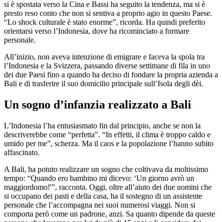
si è spostata verso la Cina e Bassi ha seguito la tendenza, ma si è
presto reso conto che non si sentiva a proprio agio in questo Paese.
“Lo shock culturale è stato enorme”, ricorda. Ha quindi preferito
orientarsi verso l’Indonesia, dove ha ricominciato a formare
personale.
All’inizio, non aveva intenzione di emigrare e faceva la spola tra
l’Indonesia e la Svizzera, passando diverse settimane di fila in uno
dei due Paesi fino a quando ha deciso di fondare la propria azienda a
Bali e di trasferire il suo domicilio principale sull’Isola degli dèi.
Un sogno d’infanzia realizzato a Bali
L’Indonesia l’ha entusiasmato fin dal principio, anche se non la
descriverebbe come “perfetta”. “In effetti, il clima è troppo caldo e
umido per me”, scherza. Ma il caos e la popolazione l’hanno subito
affascinato.
A Bali, ha potuto realizzare un sogno che coltivava da moltissimo
tempo: “Quando ero bambino mi dicevo: ‘Un giorno avrò un
maggiordomo!'”, racconta. Oggi, oltre all’aiuto dei due uomini che
si occupano dei pasti e della casa, ha il sostegno di un assistente
personale che l’accompagna nei suoi numerosi viaggi. Non si
comporta però come un padrone, anzi. Sa quanto dipende da queste