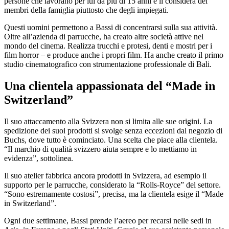
persone che lavorano per lui da più di 15 anni e li considera dei
membri della famiglia piuttosto che degli impiegati.
Questi uomini permettono a Bassi di concentrarsi sulla sua attività.
Oltre all’azienda di parrucche, ha creato altre società attive nel
mondo del cinema. Realizza trucchi e protesi, denti e mostri per i
film horror – e produce anche i propri film. Ha anche creato il primo
studio cinematografico con strumentazione professionale di Bali.
Una clientela appassionata del “Made in
Switzerland”
Il suo attaccamento alla Svizzera non si limita alle sue origini. La
spedizione dei suoi prodotti si svolge senza eccezioni dal negozio di
Buchs, dove tutto è cominciato. Una scelta che piace alla clientela.
“Il marchio di qualità svizzero aiuta sempre e lo mettiamo in
evidenza”, sottolinea.
Il suo atelier fabbrica ancora prodotti in Svizzera, ad esempio il
supporto per le parrucche, considerato la “Rolls-Royce” del settore.
“Sono estremamente costosi”, precisa, ma la clientela esige il “Made
in Switzerland”.
Ogni due settimane, Bassi prende l’aereo per recarsi nelle sedi in