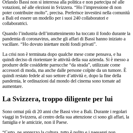
Orlando Bassi non si interessa alla politica e non partecipa né alle
votazioni, né alle elezioni in Svizzera. “Ho l’impressione di non
poter contribuire molto”, precisa. Preferisce investirsi nella comunità
a Bali ed essere un modello per i suoi 240 collaboratori e
collaboratrici.
Quando l’industria dell’intrattenimento ha toccato il fondo durante la
pandemia di coronavirus, anche gli affari di Bassi hanno iniziato a
vacillare. “Ho dovuto iniettare molti fondi privati”.
La crisi non è terminata dopo qualche mese come pensava, e ha
quindi deciso di riorientare le attività della sua azienda. Si è messo a
produrre delle cosiddette parrucche “da strada”, utilizzate come
accessori di moda, ma anche dalle persone colpite da un tumore. È
quindi restato fedele al suo settore d’attività e, dopo la fine della
pandemia, le ordinazioni dal mondo del cinema sono tornate ad
aumentare.
La Svizzera, troppo diligente per lui
Sono ormai più di 20 anni che Bassi vive a Bali. Durante i regolari
viaggi in Svizzera, al centro della sua attenzione ci sono gli affari, la
famiglia e le amicizie, non il Paese.
“Certo, ne apprezzo la cultura, tutto è pulito e i paesaggi non