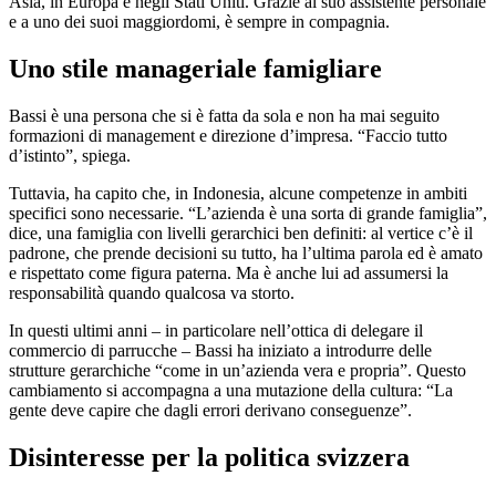
Asia, in Europa e negli Stati Uniti. Grazie al suo assistente personale
e a uno dei suoi maggiordomi, è sempre in compagnia.
Uno stile manageriale famigliare
Bassi è una persona che si è fatta da sola e non ha mai seguito
formazioni di management e direzione d’impresa. “Faccio tutto
d’istinto”, spiega.
Tuttavia, ha capito che, in Indonesia, alcune competenze in ambiti
specifici sono necessarie. “L’azienda è una sorta di grande famiglia”,
dice, una famiglia con livelli gerarchici ben definiti: al vertice c’è il
padrone, che prende decisioni su tutto, ha l’ultima parola ed è amato
e rispettato come figura paterna. Ma è anche lui ad assumersi la
responsabilità quando qualcosa va storto.
In questi ultimi anni – in particolare nell’ottica di delegare il
commercio di parrucche – Bassi ha iniziato a introdurre delle
strutture gerarchiche “come in un’azienda vera e propria”. Questo
cambiamento si accompagna a una mutazione della cultura: “La
gente deve capire che dagli errori derivano conseguenze”.
Disinteresse per la politica svizzera