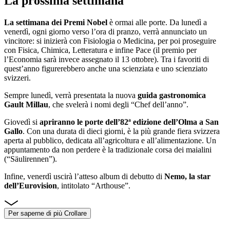
La prossima settimana
La settimana dei Premi Nobel
è ormai alle porte. Da lunedì a
venerdì, ogni giorno verso l’ora di pranzo, verrà annunciato un
vincitore: si inizierà con Fisiologia o Medicina, per poi proseguire
con Fisica, Chimica, Letteratura e infine Pace (il premio per
l’Economia sarà invece assegnato il 13 ottobre). Tra i favoriti di
quest’anno figurerebbero anche una scienziata e uno scienziato
svizzeri.
Sempre lunedì, verrà presentata la nuova
guida gastronomica
Gault Millau
, che svelerà i nomi degli “Chef dell’anno”.
Giovedì si
apriranno le porte dell’82ª edizione dell’Olma a San
Gallo
. Con una durata di dieci giorni, è la più grande fiera svizzera
aperta al pubblico, dedicata all’agricoltura e all’alimentazione. Un
appuntamento da non perdere è la tradizionale corsa dei maialini
(“Säulirennen”).
Infine, venerdì uscirà l’atteso album di debutto di
Nemo, la star
dell’Eurovision
, intitolato “Arthouse”.
Per saperne di più
Crollare