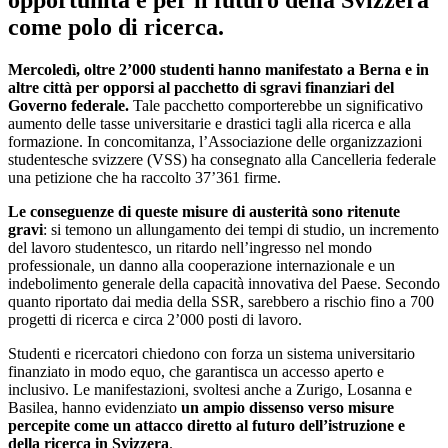
opportunità e per il futuro della Svizzera
come polo di ricerca.
Mercoledì, oltre 2’000 studenti hanno manifestato a Berna e in
altre città per opporsi al pacchetto di sgravi finanziari del
Governo federale.
Tale pacchetto comporterebbe un significativo
aumento delle tasse universitarie e drastici tagli alla ricerca e alla
formazione. In concomitanza, l’Associazione delle organizzazioni
studentesche svizzere (VSS) ha consegnato alla Cancelleria federale
una petizione che ha raccolto 37’361 firme.
Le conseguenze di queste misure di austerità sono ritenute
gravi
: si temono un allungamento dei tempi di studio, un incremento
del lavoro studentesco, un ritardo nell’ingresso nel mondo
professionale, un danno alla cooperazione internazionale e un
indebolimento generale della capacità innovativa del Paese. Secondo
quanto riportato dai media della SSR, sarebbero a rischio fino a 700
progetti di ricerca e circa 2’000 posti di lavoro.
Studenti e ricercatori chiedono con forza un sistema universitario
finanziato in modo equo, che garantisca un accesso aperto e
inclusivo. Le manifestazioni, svoltesi anche a Zurigo, Losanna e
Basilea, hanno evidenziato
un ampio dissenso verso misure
percepite come un attacco diretto al futuro dell’istruzione e
della ricerca in Svizzera
.