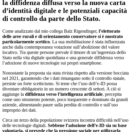
la diffidenza diffusa verso la nuova carta
d’identità digitale e le potenziali capacità
di controllo da parte dello Stato.
Come analizzato dal mio collega Balz Rigendinger,
l’elettorato
delle aree rurali e di orientamento conservatore si è mostrato
particolarmente scettico
. La sua mobilitazione è stata influenzata
anche dalla contemporanea votazione sull’abolizione del valore
locativo. Tra queste persone prevale il timore di un’ingerenza dello
Stato nella vita digitale quotidiana e una generale diffidenza verso
l’adozione di nuove tecnologie sui propri smartphone.
Nonostante la proposta sia stata rivista rispetto alla versione bocciata
nel 2021, garantendo che i dati rimangano sotto il controllo statale,
persiste un forte scetticismo. Si teme che l’uso dell’e-ID possa
diventare obbligatorio in un numero crescente di settori. A ciò si
aggiunge la
diffidenza verso l’intelligenza artificiale
, percepita
come uno strumento potente, poco trasparente e dominato da grandi
aziende, alimentando paure sulla perdita di controllo e sull’uso
improprio dei dati.
Circa un terzo della popolazione svizzera incontra difficoltà nell’uso
delle tecnologie digitali.
Sebbene l’adozione dell’e-ID sia su base
volontaria, si prevede che la pressione sociale per utilizzarla