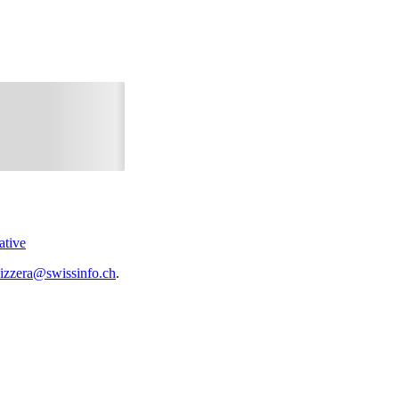
ative
vizzera@swissinfo.ch
.