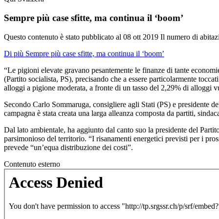
Sempre più case sfitte, ma continua il ‘boom’
Questo contenuto è stato pubblicato al
08 ott 2019
Il numero di abitaz
Di più Sempre più case sfitte, ma continua il ‘boom’
“Le pigioni elevate gravano pesantemente le finanze di tante economi
(Partito socialista, PS), precisando che a essere particolarmente toccat
alloggi a pigione moderata, a fronte di un tasso del 2,29% di alloggi v
Secondo Carlo Sommaruga, consigliere agli Stati (PS) e presidente dell’A
campagna è stata creata una larga alleanza composta da partiti, sindacat
Dal lato ambientale, ha aggiunto dal canto suo la presidente del Partito
parsimonioso del territorio. “I risanamenti energetici previsti per i pr
prevede “un’equa distribuzione dei costi”.
Contenuto esterno