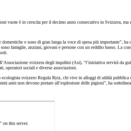
ioni vuote è in crescita per il decimo anno consecutivo in Svizzera, m
e domestiche e sono di gran lunga la voce di spesa più importante”, ha 
i sono famiglie, anziani, giovani e persone con un reddito basso. La consi
uoti.
ssociazione svizzera degli inquilini (Asi), “l’iniziativa servirà da guida
i, operatori sociali e diverse associazioni.
 ecologista svizzero Regula Rytz, chi vive in alloggi di utilità pubblica
ossimi anni non devono portare all’esplosione delle pigioni”, ha sottolinea