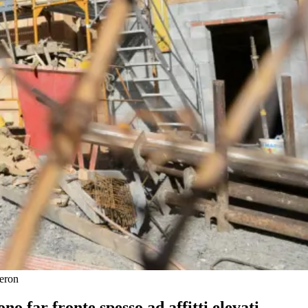
ieron
 far fronte spesso ad affitti elevati.