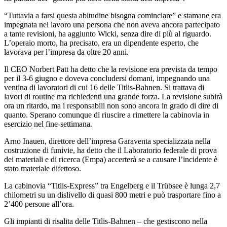
“Tuttavia a farsi questa abitudine bisogna cominciare” e stamane era
impegnata nel lavoro una persona che non aveva ancora partecipato
a tante revisioni, ha aggiunto Wicki, senza dire di più al riguardo.
L’operaio morto, ha precisato, era un dipendente esperto, che
lavorava per l’impresa da oltre 20 anni.
Il CEO Norbert Patt ha detto che la revisione era prevista da tempo
per il 3-6 giugno e doveva concludersi domani, impegnando una
ventina di lavoratori di cui 16 delle Titlis-Bahnen. Si trattava di
lavori di routine ma richiedenti una grande forza. La revisione subirà
ora un ritardo, ma i responsabili non sono ancora in grado di dire di
quanto. Sperano comunque di riuscire a rimettere la cabinovia in
esercizio nel fine-settimana.
Arno Inauen, direttore dell’impresa Garaventa specializzata nella
costruzione di funivie, ha detto che il Laboratorio federale di prova
dei materiali e di ricerca (Empa) accerterà se a causare l’incidente è
stato materiale difettoso.
La cabinovia “Titlis-Express” tra Engelberg e il Trübsee è lunga 2,7
chilometri su un dislivello di quasi 800 metri e può trasportare fino a
2’400 persone all’ora.
Gli impianti di risalita delle Titlis-Bahnen – che gestiscono nella