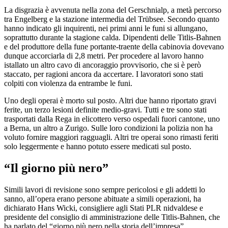
La disgrazia è avvenuta nella zona del Gerschnialp, a metà percorso
tra Engelberg e la stazione intermedia del Trübsee. Secondo quanto
hanno indicato gli inquirenti, nei primi anni le funi si allungano,
soprattutto durante la stagione calda. Dipendenti delle Titlis-Bahnen
e del produttore della fune portante-traente della cabinovia dovevano
dunque accorciarla di 2,8 metri. Per procedere al lavoro hanno
istallato un altro cavo di ancoraggio provvisorio, che si è però
staccato, per ragioni ancora da accertare. I lavoratori sono stati
colpiti con violenza da entrambe le funi.
Uno degli operai è morto sul posto. Altri due hanno riportato gravi
ferite, un terzo lesioni definite medio-gravi. Tutti e tre sono stati
trasportati dalla Rega in elicottero verso ospedali fuori cantone, uno
a Berna, un altro a Zurigo. Sulle loro condizioni la polizia non ha
voluto fornire maggiori ragguagli. Altri tre operai sono rimasti feriti
solo leggermente e hanno potuto essere medicati sul posto.
“Il giorno più nero”
Simili lavori di revisione sono sempre pericolosi e gli addetti lo
sanno, all’opera erano persone abituate a simili operazioni, ha
dichiarato Hans Wicki, consigliere agli Stati PLR nidvaldese e
presidente del consiglio di amministrazione delle Titlis-Bahnen, che
ha parlato del “giorno più nero nella storia dell’impresa”.