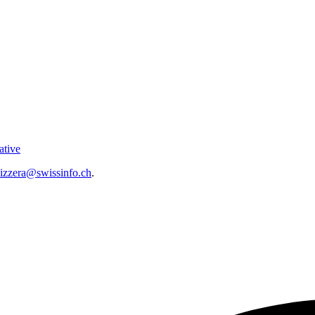
ative
vizzera@swissinfo.ch
.