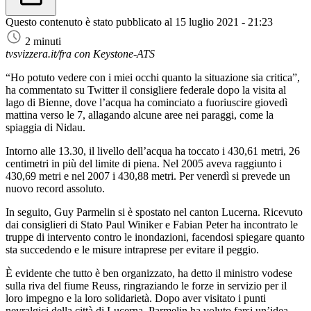
Questo contenuto è stato pubblicato al
15 luglio 2021 - 21:23
2 minuti
tvsvizzera.it/fra con Keystone-ATS
“Ho potuto vedere con i miei occhi quanto la situazione sia critica”,
ha commentato su Twitter il consigliere federale dopo la visita al
lago di Bienne, dove l’acqua ha cominciato a fuoriuscire giovedì
mattina verso le 7, allagando alcune aree nei paraggi, come la
spiaggia di Nidau.
Intorno alle 13.30, il livello dell’acqua ha toccato i 430,61 metri, 26
centimetri in più del limite di piena. Nel 2005 aveva raggiunto i
430,69 metri e nel 2007 i 430,88 metri. Per venerdì si prevede un
nuovo record assoluto.
In seguito, Guy Parmelin si è spostato nel canton Lucerna. Ricevuto
dai consiglieri di Stato Paul Winiker e Fabian Peter ha incontrato le
truppe di intervento contro le inondazioni, facendosi spiegare quanto
sta succedendo e le misure intraprese per evitare il peggio.
È evidente che tutto è ben organizzato, ha detto il ministro vodese
sulla riva del fiume Reuss, ringraziando le forze in servizio per il
loro impegno e la loro solidarietà. Dopo aver visitato i punti
nevralgici della città di Lucerna, Parmelin ha voluto farsi un’idea