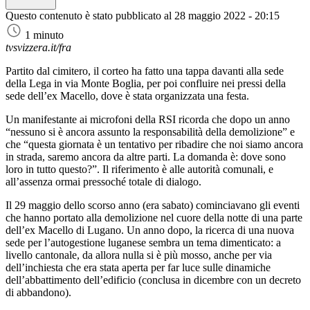
Questo contenuto è stato pubblicato al
28 maggio 2022 - 20:15
1 minuto
tvsvizzera.it/fra
Partito dal cimitero, il corteo ha fatto una tappa davanti alla sede
della Lega in via Monte Boglia, per poi confluire nei pressi della
sede dell’ex Macello, dove è stata organizzata una festa.
Un manifestante ai microfoni della RSI ricorda che dopo un anno
“nessuno si è ancora assunto la responsabilità della demolizione” e
che “questa giornata è un tentativo per ribadire che noi siamo ancora
in strada, saremo ancora da altre parti. La domanda è: dove sono
loro in tutto questo?”. Il riferimento è alle autorità comunali, e
all’assenza ormai pressoché totale di dialogo.
Il 29 maggio dello scorso anno (era sabato) cominciavano gli eventi
che hanno portato alla demolizione nel cuore della notte di una parte
dell’ex Macello di Lugano. Un anno dopo, la ricerca di una nuova
sede per l’autogestione luganese sembra un tema dimenticato: a
livello cantonale, da allora nulla si è più mosso, anche per via
dell’inchiesta che era stata aperta per far luce sulle dinamiche
dell’abbattimento dell’edificio (conclusa in dicembre con un decreto
di abbandono).