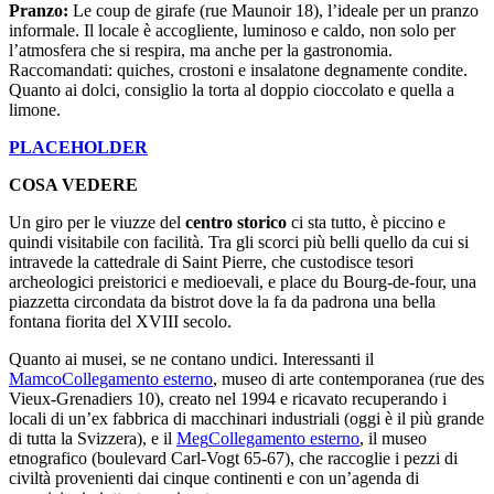
Pranzo:
Le coup de girafe (rue Maunoir 18), l’ideale per un pranzo
informale. Il locale è accogliente, luminoso e caldo, non solo per
l’atmosfera che si respira, ma anche per la gastronomia.
Raccomandati: quiches, crostoni e insalatone degnamente condite.
Quanto ai dolci, consiglio la torta al doppio cioccolato e quella a
limone.
PLACEHOLDER
COSA VEDERE
Un giro per le viuzze del
centro storico
ci sta tutto, è piccino e
quindi visitabile con facilità. Tra gli scorci più belli quello da cui si
intravede la cattedrale di Saint Pierre, che custodisce tesori
archeologici preistorici e medioevali, e place du Bourg-de-four, una
piazzetta circondata da bistrot dove la fa da padrona una bella
fontana fiorita del XVIII secolo.
Quanto ai musei, se ne contano undici. Interessanti il
Mamco
Collegamento esterno
, museo di arte contemporanea (rue des
Vieux-Grenadiers 10), creato nel 1994 e ricavato recuperando i
locali di un’ex fabbrica di macchinari industriali (oggi è il più grande
di tutta la Svizzera), e il
Meg
Collegamento esterno
, il museo
etnografico (boulevard Carl-Vogt 65-67), che raccoglie i pezzi di
civiltà provenienti dai cinque continenti e con un’agenda di