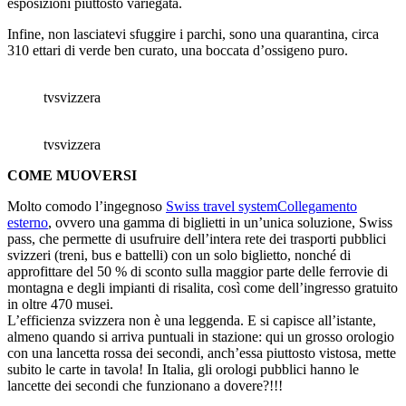
esposizioni piuttosto variegata.
Infine, non lasciatevi sfuggire i parchi, sono una quarantina, circa
310 ettari di verde ben curato, una boccata d’ossigeno puro.
tvsvizzera
tvsvizzera
COME MUOVERSI
Molto comodo l’ingegnoso
Swiss travel system
Collegamento
esterno
, ovvero una gamma di biglietti in un’unica soluzione, Swiss
pass, che permette di usufruire dell’intera rete dei trasporti pubblici
svizzeri (treni, bus e battelli) con un solo biglietto, nonché di
approfittare del 50 % di sconto sulla maggior parte delle ferrovie di
montagna e degli impianti di risalita, così come dell’ingresso gratuito
in oltre 470 musei.
L’efficienza svizzera non è una leggenda. E si capisce all’istante,
almeno quando si arriva puntuali in stazione: qui un grosso orologio
con una lancetta rossa dei secondi, anch’essa piuttosto vistosa, mette
subito le carte in tavola! In Italia, gli orologi pubblici hanno le
lancette dei secondi che funzionano a dovere?!!!