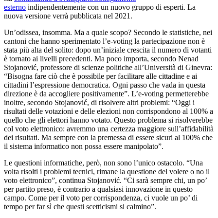
esterno
indipendentemente con un nuovo gruppo di esperti. La
nuova versione verrà pubblicata nel 2021.
Un’odissea, insomma. Ma a quale scopo? Secondo le statistiche, nei
cantoni che hanno sperimentato l’e-voting la partecipazione non è
stata più alta del solito: dopo un’iniziale crescita il numero di votanti
è tornato ai livelli precedenti. Ma poco importa, secondo Nenad
Stojanović, professore di scienze politiche all’Università di Ginevra:
“Bisogna fare ciò che è possibile per facilitare alle cittadine e ai
cittadini l’espressione democratica. Ogni passo che vada in questa
direzione è da accogliere positivamente”. L’e-voting permetterebbe
inoltre, secondo Stojanović, di risolvere altri problemi: “Oggi i
risultati delle votazioni e delle elezioni non corrispondono al 100% a
quello che gli elettori hanno votato. Questo problema si risolverebbe
col voto elettronico: avremmo una certezza maggiore sull’affidabilità
dei risultati. Ma sempre con la premessa di essere sicuri al 100% che
il sistema informatico non possa essere manipolato”.
Le questioni informatiche, però, non sono l’unico ostacolo. “Una
volta risolti i problemi tecnici, rimane la questione del volere o no il
voto elettronico”, continua Stojanović. “Ci sarà sempre chi, un po’
per partito preso, è contrario a qualsiasi innovazione in questo
campo. Come per il voto per corrispondenza, ci vuole un po’ di
tempo per far sì che questi scetticismi si calmino”.