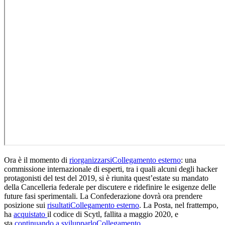
Ora è il momento di
riorganizzarsi
Collegamento esterno
: una
commissione internazionale di esperti, tra i quali alcuni degli hacker
protagonisti del test del 2019, si è riunita quest’estate su mandato
della Cancelleria federale per discutere e ridefinire le esigenze delle
future fasi sperimentali. La Confederazione dovrà ora prendere
posizione sui
risultati
Collegamento esterno
. La Posta, nel frattempo,
ha
acquistato
il codice di Scytl, fallita a maggio 2020, e
sta
continuando a svilupparlo
Collegamento