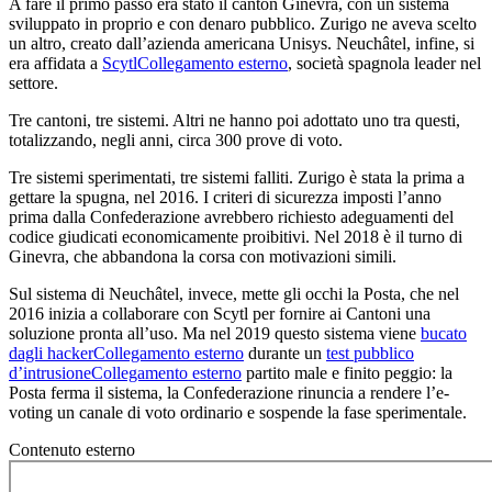
A fare il primo passo era stato il canton Ginevra, con un sistema
sviluppato in proprio e con denaro pubblico. Zurigo ne aveva scelto
un altro, creato dall’azienda americana Unisys. Neuchâtel, infine, si
era affidata a
Scytl
Collegamento esterno
, società spagnola leader nel
settore.
Tre cantoni, tre sistemi. Altri ne hanno poi adottato uno tra questi,
totalizzando, negli anni, circa 300 prove di voto.
Tre sistemi sperimentati, tre sistemi falliti. Zurigo è stata la prima a
gettare la spugna, nel 2016. I criteri di sicurezza imposti l’anno
prima dalla Confederazione avrebbero richiesto adeguamenti del
codice giudicati economicamente proibitivi. Nel 2018 è il turno di
Ginevra, che abbandona la corsa con motivazioni simili.
Sul sistema di Neuchâtel, invece, mette gli occhi la Posta, che nel
2016 inizia a collaborare con Scytl per fornire ai Cantoni una
soluzione pronta all’uso. Ma nel 2019 questo sistema viene
bucato
dagli hacker
Collegamento esterno
durante un
test pubblico
d’intrusione
Collegamento esterno
partito male e finito peggio: la
Posta ferma il sistema, la Confederazione rinuncia a rendere l’e-
voting un canale di voto ordinario e sospende la fase sperimentale.
Contenuto esterno