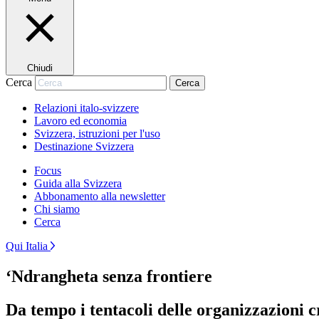
Chiudi
Cerca
Cerca
Relazioni italo-svizzere
Lavoro ed economia
Svizzera, istruzioni per l'uso
Destinazione Svizzera
Focus
Guida alla Svizzera
Abbonamento alla newsletter
Chi siamo
Cerca
Qui Italia
‘Ndrangheta senza frontiere
Da tempo i tentacoli delle organizzazioni c