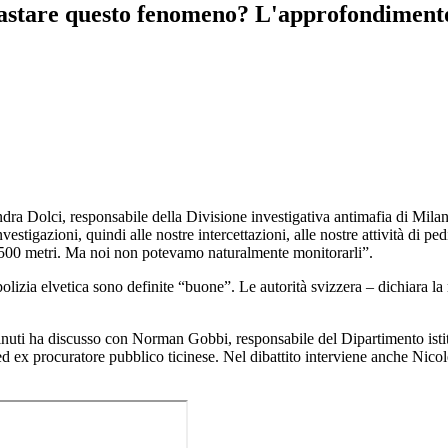
astare questo fenomeno? L'approfondimento
dra Dolci, responsabile della Divisione investigativa antimafia di Milano.
vestigazioni, quindi alle nostre intercettazioni, alle nostre attività di 
 a 500 metri. Ma noi non potevamo naturalmente monitorarli”.
la polizia elvetica sono definite “buone”. Le autorità svizzera – dichiara
inuti ha discusso con Norman Gobbi, responsabile del Dipartimento ist
ex procuratore pubblico ticinese. Nel dibattito interviene anche Nicoletta