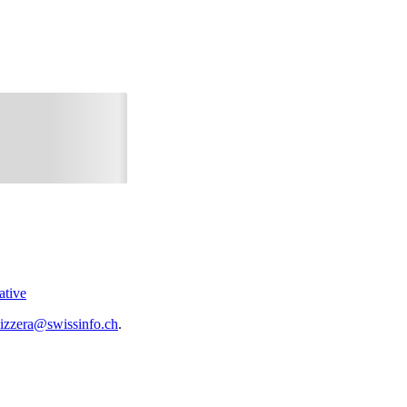
ative
vizzera@swissinfo.ch
.