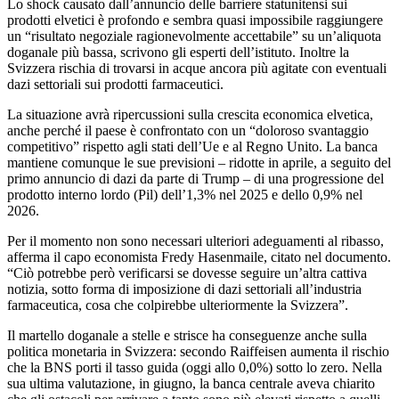
Lo shock causato dall’annuncio delle barriere statunitensi sui
prodotti elvetici è profondo e sembra quasi impossibile raggiungere
un “risultato negoziale ragionevolmente accettabile” su un’aliquota
doganale più bassa, scrivono gli esperti dell’istituto. Inoltre la
Svizzera rischia di trovarsi in acque ancora più agitate con eventuali
dazi settoriali sui prodotti farmaceutici.
La situazione avrà ripercussioni sulla crescita economica elvetica,
anche perché il paese è confrontato con un “doloroso svantaggio
competitivo” rispetto agli stati dell’Ue e al Regno Unito. La banca
mantiene comunque le sue previsioni – ridotte in aprile, a seguito del
primo annuncio di dazi da parte di Trump – di una progressione del
prodotto interno lordo (Pil) dell’1,3% nel 2025 e dello 0,9% nel
2026.
Per il momento non sono necessari ulteriori adeguamenti al ribasso,
afferma il capo economista Fredy Hasenmaile, citato nel documento.
“Ciò potrebbe però verificarsi se dovesse seguire un’altra cattiva
notizia, sotto forma di imposizione di dazi settoriali all’industria
farmaceutica, cosa che colpirebbe ulteriormente la Svizzera”.
Il martello doganale a stelle e strisce ha conseguenze anche sulla
politica monetaria in Svizzera: secondo Raiffeisen aumenta il rischio
che la BNS porti il tasso guida (oggi allo 0,0%) sotto lo zero. Nella
sua ultima valutazione, in giugno, la banca centrale aveva chiarito