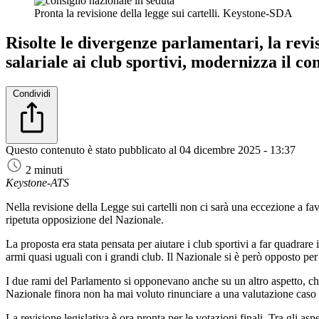
Pronta la revisione della legge sui cartelli.
Keystone-SDA
Risolte le divergenze parlamentari, la revis
salariale ai club sportivi, modernizza il con
Condividi
Questo contenuto è stato pubblicato al
04 dicembre 2025 - 13:37
2 minuti
Keystone-ATS
Nella revisione della Legge sui cartelli non ci sarà una eccezione a favor
ripetuta opposizione del Nazionale.
La proposta era stata pensata per aiutare i club sportivi a far quadrare
armi quasi uguali con i grandi club. Il Nazionale si è però opposto per
I due rami del Parlamento si opponevano anche su un altro aspetto, che 
Nazionale finora non ha mai voluto rinunciare a una valutazione caso 
La revisione legislativa è ora pronta per le votazioni finali. Tra gli as