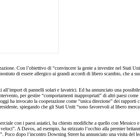
zazione. Con l’obiettivo di “convincere la gente a investire nel Stati Uni
mostrato di essere allergico ai grandi accordi di libero scambio, che a su
 all’import di pannelli solari e lavatrici. Ed ha annunciato una possibile 
tervento, per gestire “comportamenti inappropriati” di altri paesi come 
 oggi ha invocato la cooperazione come “unica direzione” dei rapporti 
residente, spiegando che gli Stati Uniti “sono favorevoli al libero merc
erciale con i paesi asiatici, ha chiesto modifiche a quello con Messico 
più veloci”. A Davos, ad esempio, ha strizzato l’occhio alla premier brita
 Poco dopo l’incontro Downing Street ha annunciato una visita del le