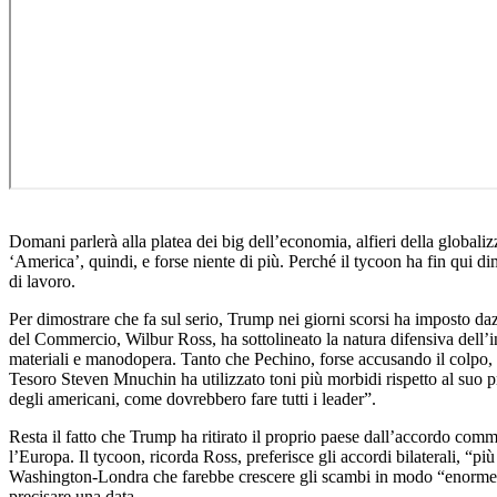
Domani parlerà alla platea dei big dell’economia, alfieri della globaliz
‘America’, quindi, e forse niente di più. Perché il tycoon ha fin qui di
di lavoro.
Per dimostrare che fa sul serio, Trump nei giorni scorsi ha imposto dazi
del Commercio, Wilbur Ross, ha sottolineato la natura difensiva dell’in
materiali e manodopera. Tanto che Pechino, forse accusando il colpo,
Tesoro Steven Mnuchin ha utilizzato toni più morbidi rispetto al suo p
degli americani, come dovrebbero fare tutti i leader”.
Resta il fatto che Trump ha ritirato il proprio paese dall’accordo comm
l’Europa. Il tycoon, ricorda Ross, preferisce gli accordi bilaterali, “
Washington-Londra che farebbe crescere gli scambi in modo “enorme”.
precisare una data.