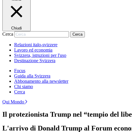
Chiudi
Cerca
Cerca
Relazioni italo-svizzere
Lavoro ed economia
Svizzera, istruzioni per l'uso
Destinazione Svizzera
Focus
Guida alla Svizzera
Abbonamento alla newsletter
Chi siamo
Cerca
Qui Mondo
Il protezionista Trump nel “tempio del li
L'arrivo di Donald Trump al Forum economi