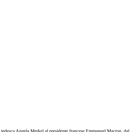
liera tedesca Angela Merkel al presidente francese Emmanuel Macron, dal