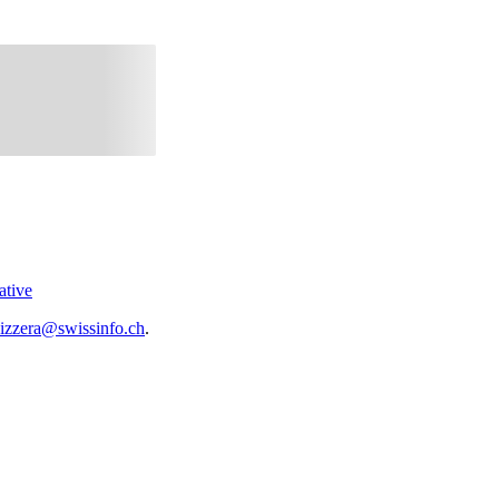
ative
vizzera@swissinfo.ch
.