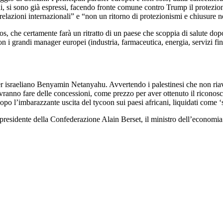
 si sono già espressi, facendo fronte comune contro Trump il protezioni
azioni internazionali” e “non un ritorno di protezionismi e chiusure nel
s, che certamente farà un ritratto di un paese che scoppia di salute dop
on i grandi manager europei (industria, farmaceutica, energia, servizi fin
r israeliano Benyamin Netanyahu. Avvertendo i palestinesi che non riav
 dovranno fare delle concessioni, come prezzo per aver ottenuto il ric
o l’imbarazzante uscita del tycoon sui paesi africani, liquidati come ‘s
l presidente della Confederazione Alain Berset, il ministro dell’econom