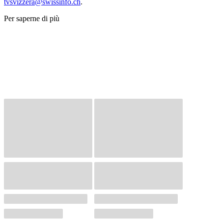
tvsvizzera@swissinfo.ch
.
Per saperne di più