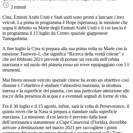
2 minuti
Cina, Emirati Arabi Uniti e Stati uniti sono pronti a lanciare i loro
veicoli. La prima in programma è Hope (speranza), la missione che
segna il debutto su Marte degli Emirati Arabi Uniti e il cui lancio è
in programma il 15 luglio da Centro spaziale giapponese
Tanegashima.
A fine luglio la Cina si prepara alla sua prima volta su Marte con la
missione Tianwen-1, che significa “Ricerca della verità celeste” e
che nel febbraio 2021 prevede di portare un veicolo nell’orbita
marziana e sul suolo del pianeta rosso un rover equipaggiato con 13
strumenti.
Mai finora nessun veicolo spaziale cinese ha avuto un obiettivo così
distante e l’obiettivo è studiare l’atmosfera marziana, la struttura
interna e la superficie del pianeta, con una particolare attenzione alle
tracce della presenza di acqua e a eventuali segnali di forme di vita.
Fra il 30 luglio e il 15 agosto, infine, sarà la volta di Perseverance, il
quinto rover che la Nasa si prepara a mandare sulla superficie
marziana. La missione, il cui lancio è previsto dalla base
dell’aeronautica statunitense a Cape Canaveral (Florida), dovrebbe
arrivare a destinazione nel marzo 2021 per raccogliere i primi
campioni del suolo marziano destinati a essere inviati sulla Terra,