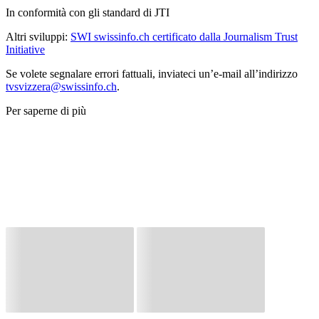
In conformità con gli standard di JTI
Altri sviluppi:
SWI swissinfo.ch certificato dalla Journalism Trust
Initiative
Se volete segnalare errori fattuali, inviateci un’e-mail all’indirizzo
tvsvizzera@swissinfo.ch
.
Per saperne di più